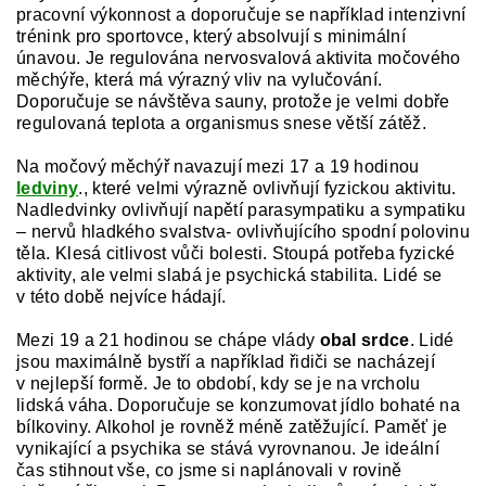
pracovní výkonnost a doporučuje se například intenzivní
trénink pro sportovce, který absolvují s minimální
únavou. Je regulována nervosvalová aktivita močového
měchýře, která má výrazný vliv na vylučování.
Doporučuje se návštěva sauny, protože je velmi dobře
regulovaná teplota a organismus snese větší zátěž.
Na močový měchýř navazují mezi 17 a 19 hodinou
ledviny
., které velmi výrazně ovlivňují fyzickou aktivitu.
Nadledvinky ovlivňují napětí parasympatiku a sympatiku
– nervů hladkého svalstva- ovlivňujícího spodní polovinu
těla. Klesá citlivost vůči bolesti. Stoupá potřeba fyzické
aktivity, ale velmi slabá je psychická stabilita. Lidé se
v této době nejvíce hádají.
Mezi 19 a 21 hodinou se chápe vlády
obal srdce
. Lidé
jsou maximálně bystří a například řidiči se nacházejí
v nejlepší formě. Je to období, kdy se je na vrcholu
lidská váha. Doporučuje se konzumovat jídlo bohaté na
bílkoviny. Alkohol je rovněž méně zatěžující. Paměť je
vynikající a psychika se stává vyrovnanou. Je ideální
čas stihnout vše, co jsme si naplánovali v rovině