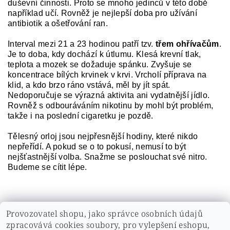
duševní činnosti. Proto se mnoho jedinců v této době
například učí. Rovněž je nejlepší doba pro užívání
antibiotik a ošetřování ran.
Interval mezi 21 a 23 hodinou patří tzv.
třem ohřívačům
.
Je to doba, kdy dochází k útlumu. Klesá krevní tlak,
teplota a mozek se dožaduje spánku. Zvyšuje se
koncentrace bílých krvinek v krvi. Vrcholí příprava na
klid, a kdo brzo ráno vstává, měl by jít spát.
Nedoporučuje se výrazná aktivita ani vydatnější jídlo.
Rovněž s odbouráváním nikotinu by mohl být problém,
takže i na poslední cigaretku je pozdě.
Tělesný orloj jsou nejpřesnější hodiny, které nikdo
nepřeřídí. A pokud se o to pokusí, nemusí to být
nejšťastnější volba. Snažme se poslouchat své nitro.
Budeme se cítit lépe.
Provozovatel shopu, jako správce osobních údajů
zpracovává cookies soubory, pro vylepšení eshopu,