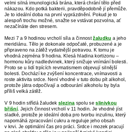
velmi silná imunologická brána, která chrání tělo před
nákazou. Kdo potká bakterii, pravděpodobně jí přemůže.
Je to ideální doba na první vyprázdnění. Pokud je to
alespoň trochu možné, snažte se vstávat pozvolna, ať
nezačínáte den stresem.
Mezi 7 a 9 hodinou vrcholí síla a činnost
žaludku
a jeho
meridiánu. Tělo je dokonale odpočaté, probuzené a je
připraveno na zátěž vydatnější potravou. K tomu je
vhodná zejména 9 hodina. Klesá hladina kortizonu –
hormonu kůry nadledvinek, který snižuje vnímání bolesti.
Proto se u lidí trpících revmatismem objevují silnější
bolesti. Dochází ke zvýšení koncentrace, vnímavosti a
roste aktivita srdce. Není vhodné v tuto dobu pít alkohol,
protože játra odpočívají a odbourání alkoholu by byla
příliš velká zátěž.
V 9 hodin střídá žaludek
slezina
spolu se
slinivkou
břišní
. Jejich činnost vrcholí v 11 hodin. Je vhodné jíst
sladké, protože je ideální doba pro tvorbu inzulinu, který
napomáhá zpracování cukru a reguluje jeho obsah
v krvi. Je optimální čas pro práci. Srdce i mozek pracují