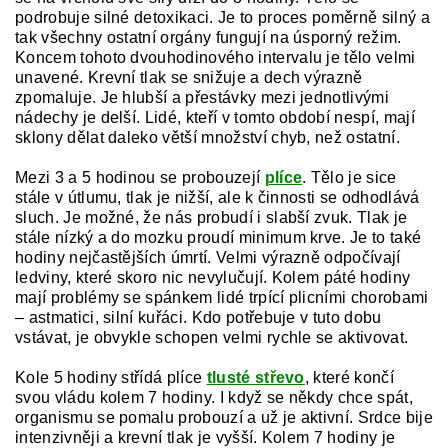
podrobuje silné detoxikaci. Je to proces poměrně silný a
tak všechny ostatní orgány fungují na úsporný režim.
Koncem tohoto dvouhodinového intervalu je tělo velmi
unavené. Krevní tlak se snižuje a dech výrazně
zpomaluje. Je hlubší a přestávky mezi jednotlivými
nádechy je delší. Lidé, kteří v tomto období nespí, mají
sklony dělat daleko větší množství chyb, než ostatní.
Mezi 3 a 5 hodinou se probouzejí
plíce
. Tělo je sice
stále v útlumu, tlak je nižší, ale k činnosti se odhodlává
sluch. Je možné, že nás probudí i slabší zvuk. Tlak je
stále nízký a do mozku proudí minimum krve. Je to také
hodiny nejčastějších úmrtí. Velmi výrazně odpočívají
ledviny, které skoro nic nevylučují. Kolem páté hodiny
mají problémy se spánkem lidé trpící plicními chorobami
– astmatici, silní kuřáci. Kdo potřebuje v tuto dobu
vstávat, je obvykle schopen velmi rychle se aktivovat.
Kole 5 hodiny střídá plíce
tlusté střevo
, které končí
svou vládu kolem 7 hodiny. I když se někdy chce spát,
organismu se pomalu probouzí a už je aktivní. Srdce bije
intenzivněji a krevní tlak je vyšší. Kolem 7 hodiny je