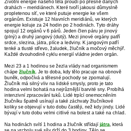
Životní energie našeho těla proudí po přesně daných
drahách – meridiánech. Které tvoří jakousi důmyslně
propletenou síť, ve které putuje energie ke všem
orgánům. Existuje 12 hlavních meridiánů, ve kterých
energie koluje za 24 hodin po 2 hodinách. Tyto dráhy
spojují 12 orgánů v 6 párů. Jeden člen páru je jinový
(plný) a druhý jangový (dutý). Mezi jinové orgány patří
srdce, slezina, játra, plíce a ledviny. K jangovým patří
tenké a tlusté střevo, žaludek, žlučník a močový měchýř.
Každé dvouhodině cyklu energií vládne jeden orgán.
Mezi 23 a 1 hodinou se žezla vlády nad organismem
chápe
žlučník
. Je to doba, kdy tělo pracuje na obnově
buněk, odpočívá a tělesné pochody se zpomalují.
Žlučník má silný vliv na lidské smysly, proto je tato
hodina velmi bohatá na nejrůznější barvité sny. Probíhá
intenzivní zpracování tuků. Lidé trpící onemocněním
žlučníku špatně usínají a také záchvaty žlučníkové
koliky se objevují v tuto dobu častěji, než kdy jindy. Lidé
bývají v tuto dobu velmi citlivé na bolest a také na chlad.
Na hodinách svítí 1 hodina a žlučník střídají
játra
, která
se na vrcholu své síly drží do 3 hodiny. Tělo se