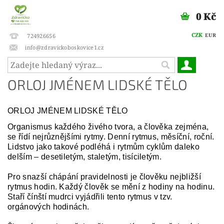
0 Kč
CZK
EUR
724926656
info@zdravickoboskovice1.cz
ORLOJ JMÉNEM LIDSKÉ TĚLO
ORLOJ JMÉNEM LIDSKÉ TĚLO
Organismus každého živého tvora, a člověka zejména,
se řídí nejrůznějšími rytmy. Denní rytmus, měsíční, roční.
Lidstvo jako takové podléhá i rytmům cyklům daleko
delším – desetiletým, staletým, tisíciletým.
Pro snazší chápání pravidelnosti je člověku nejbližší
rytmus hodin. Každý člověk se mění z hodiny na hodinu.
Staří čínští mudrci vyjádřili tento rytmus v tzv.
orgánových hodinách.