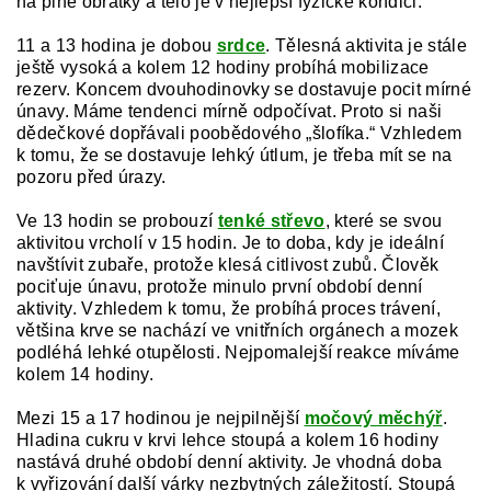
na plné obrátky a tělo je v nejlepší fyzické kondici.
11 a 13 hodina je dobou
srdce
. Tělesná aktivita je stále
ještě vysoká a kolem 12 hodiny probíhá mobilizace
rezerv. Koncem dvouhodinovky se dostavuje pocit mírné
únavy. Máme tendenci mírně odpočívat. Proto si naši
dědečkové dopřávali poobědového „šlofíka.“ Vzhledem
k tomu, že se dostavuje lehký útlum, je třeba mít se na
pozoru před úrazy.
Ve 13 hodin se probouzí
tenké střevo
, které se svou
aktivitou vrcholí v 15 hodin. Je to doba, kdy je ideální
navštívit zubaře, protože klesá citlivost zubů. Člověk
pociťuje únavu, protože minulo první období denní
aktivity. Vzhledem k tomu, že probíhá proces trávení,
většina krve se nachází ve vnitřních orgánech a mozek
podléhá lehké otupělosti. Nejpomalejší reakce míváme
kolem 14 hodiny.
Mezi 15 a 17 hodinou je nejpilnější
močový měchýř
.
Hladina cukru v krvi lehce stoupá a kolem 16 hodiny
nastává druhé období denní aktivity. Je vhodná doba
k vyřizování další várky nezbytných záležitostí. Stoupá