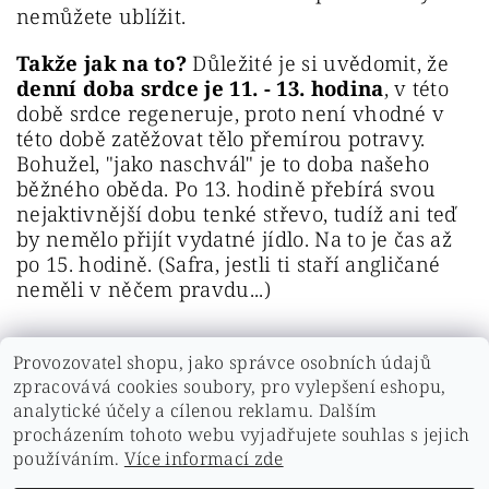
nemůžete ublížit.
Takže jak na to?
Důležité je si uvědomit, že
denní doba srdce je 11. - 13. hodina
, v této
době srdce regeneruje, proto není vhodné v
této době zatěžovat tělo přemírou potravy.
Bohužel, "jako naschvál" je to doba našeho
běžného oběda. Po 13. hodině přebírá svou
nejaktivnější dobu tenké střevo, tudíž ani teď
by nemělo přijít vydatné jídlo. Na to je čas až
po 15. hodině. (Safra, jestli ti staří angličané
neměli v něčem pravdu...)
Provozovatel shopu, jako správce osobních údajů
zpracovává cookies soubory, pro vylepšení eshopu,
analytické účely a cílenou reklamu. Dalším
PŘEDCHOZÍ ČLÁNEK
DALŠÍ ČLÁNEK
procházením tohoto webu vyjadřujete souhlas s jejich
používáním.
Více informací zde