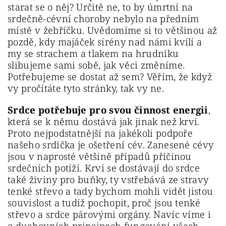
starat se o něj? Určitě ne, to by úmrtní na
srdečně-cévní choroby nebylo na předním
místě v žebříčku. Uvědomíme si to většinou až
pozdě, kdy majáček sirény nad námi kvílí a
my se strachem a tlakem na hrudníku
slibujeme sami sobě, jak věci změníme.
Potřebujeme se dostat až sem? Věřím, že když
vy pročítáte tyto stránky, tak vy ne.
Srdce potřebuje pro svou činnost energii
,
která se k němu dostává jak jinak než krví.
Proto nejpodstatnější na jakékoli podpoře
našeho srdíčka je ošetření cév. Zanesené cévy
jsou v naprosté většině případů příčinou
srdečních potíží. Krví se dostávají do srdce
také živiny pro buňky, ty vstřebává ze stravy
tenké střevo a tady bychom mohli vidět jistou
souvislost a tudíž pochopit, proč jsou tenké
střevo a srdce párovými orgány. Navíc víme i
o duchovních principech fungování všech