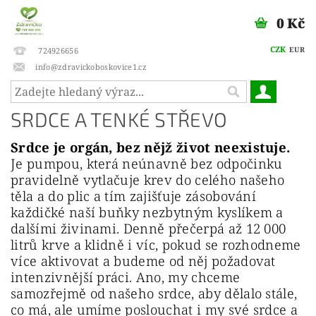
0 Kč
CZK
EUR
724926656
info@zdravickoboskovice1.cz
SRDCE A TENKÉ STŘEVO
Srdce je orgán, bez nějž život neexistuje.
Je pumpou, která neúnavně bez odpočinku
pravidelně vytlačuje krev do celého našeho
těla a do plic a tím zajišťuje zásobování
každičké naší buňky nezbytným kyslíkem a
dalšími živinami. Denně přečerpá až 12 000
litrů krve a klidně i víc, pokud se rozhodneme
více aktivovat a budeme od něj požadovat
intenzivnější práci. Ano, my chceme
samozřejmě od našeho srdce, aby dělalo stále,
co má, ale umíme poslouchat i my své srdce a