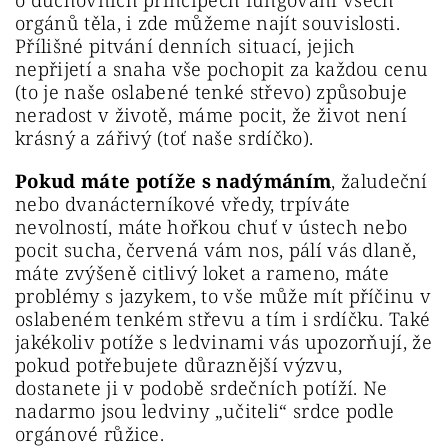
orgánů těla, i zde můžeme najít souvislosti.
Přílišné pitvání denních situací, jejich
nepřijetí a snaha vše pochopit za každou cenu
(to je naše oslabené tenké střevo) způsobuje
neradost v životě, máme pocit, že život není
krásný a zářivý (toť naše srdíčko).
Pokud máte potíže s nadýmáním
, žaludeční
nebo dvanácterníkové vředy, trpíváte
nevolností, máte hořkou chuť v ústech nebo
pocit sucha, červená vám nos, pálí vás dlaně,
máte zvýšeně citlivý loket a rameno, máte
problémy s jazykem, to vše může mít příčinu v
oslabeném tenkém střevu a tím i srdíčku. Také
jakékoliv potíže s ledvinami vás upozorňují, že
pokud potřebujete důraznější výzvu,
dostanete ji v podobě srdečních potíží. Ne
nadarmo jsou ledviny „učiteli“ srdce podle
orgánové růžice.