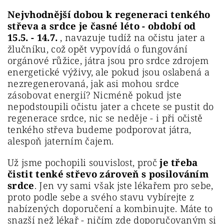
Nejvhodnější dobou k regeneraci tenkého
střeva a srdce je časné léto - období od
15.5. - 14.7.
, navazuje tudíž na očistu jater a
žlučníku, což opět vypovídá o fungování
orgánové růžice, játra jsou pro srdce zdrojem
energetické výživy, ale pokud jsou oslabená a
nezregenerovaná, jak asi mohou srdce
zásobovat energií? Nicméně pokud jste
nepodstoupili očistu jater a chcete se pustit do
regenerace srdce, nic se neděje - i při očistě
tenkého střeva budeme podporovat játra,
alespoň jaterním čajem.
Už jsme pochopili souvislost, proč
je třeba
čistit tenké střevo zároveň s posilováním
srdce
. Jen vy sami však jste lékařem pro sebe,
proto podle sebe a svého stavu vybírejte z
nabízených doporučení a kombinujte. Máte to
snazší než lékař - ničím zde doporučovaným si