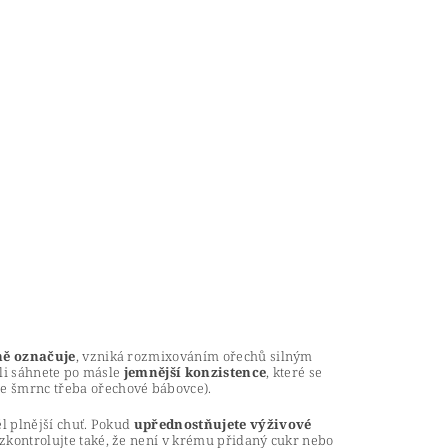
ně označuje
, vzniká rozmixováním ořechů silným
tli sáhnete po másle
jemnější konzistence
, které se
te šmrnc třeba ořechové bábovce).
l plnější chuť. Pokud
upřednostňujete výživové
 zkontrolujte také, že není v krému přidaný cukr nebo