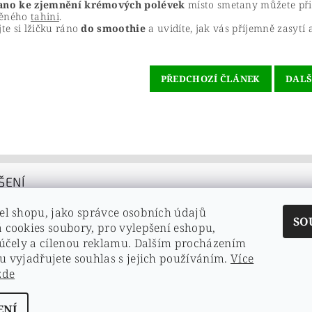
ano ke zjemnění krémových polévek
místo smetany můžete při
ěného
tahini
.
jte si lžičku ráno
do smoothie
a uvidíte, jak vás příjemně zasytí a
PŘEDCHOZÍ ČLÁNEK
DALŠ
ŠENÍ
el shopu, jako správce osobních údajů
SO
 cookies soubory, pro vylepšení eshopu,
 účely a cílenou reklamu. Dalším procházením
u vyjadřujete souhlas s jejich používáním.
Více
e
zde
té heslo
ENÍ