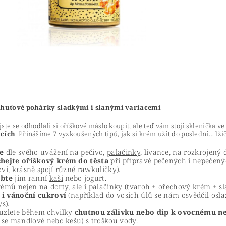
chuťové pohárky sladkými i slanými variacemi
ste se odhodlali si oříškové máslo koupit, ale teď vám stojí sklenička ve
ncích
. Přinášíme 7 vyzkoušených tipů, jak si krém užít do poslední… lžič
e
dle svého uvážení na pečivo,
palačinky
, lívance, na rozkrojený
hejte oříškový krém do těsta
při přípravě pečených i nepečený
ví, krásně spojí různé rawkuličky).
bte
jím ranní
kaši
nebo jogurt.
émů nejen na dorty, ale i palačinky (tvaroh + ořechový krém + s
t i vánoční cukroví
(například do vosích úlů se nám osvědčil osl
ys).
uzlete během chvilky
chutnou zálivku nebo dip k
ovocnému ne
 se
mandlové
nebo
kešu
) s troškou vody.