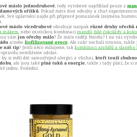
ové máslo jednodruhové
, tedy vyrobené například pouze z
man
damových oříšků
. Pokud máte dost odvahy a chuť experimentov
ek. Své uplatnění najde při přípravě pomazánek (zejména hummus
u.
kové máslo vícedruhové
obsahuje naopak
různé druhy ořechů
 s mákem
, nebo exotickou kombinaci
mandlí, bílé čokolády a kok
jsou vám
jen ořechy málo
? Že máte raději Nutelu? I na vás výrob
ládu
a/nebo
liofilizované ovoce
. Ale cukr nechali stranou, takže 
e náš tip
? Jestli něco milujeme, tak
kombinaci arašídů a slaného
opravdu nemůžeme odolat.
r
by si měli dát samozřejmě alergici a všichni,
kteří touží zhubn
 dobu
, ale jsou také
plná tuků a energie
, takže i tady platí, že s
ště jednu. Poslední.