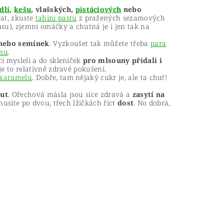
dlí
,
kešu
, vlašských,
pistáciových
nebo
at, zkuste
tahini pastu
z pražených sezamových
u), zjemní omáčky a chutná je i jen tak na
 nebo semínek
. Vyzkoušet tak můžete třeba
para
osu
.
ci mysleli a do skleniček
pro mlsouny přidali i
je to relativně zdravé pokušení.
 karamelu
. Dobře, tam nějaký cukr je, ale ta chuť!
out
. Ořechová másla jsou sice zdravá a
zasytí na
i musíte po dvou, třech lžičkách říct
dost
. No dobrá,