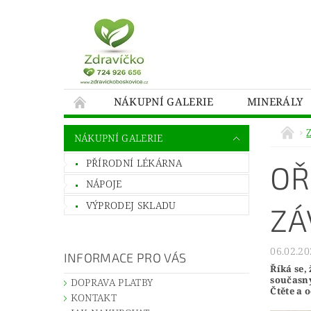
NÁKUPNÍ GALERIE
MINERÁLY
NÁKUPNÍ GALERIE
PŘÍRODNÍ LÉKÁRNA
OŘ
NÁPOJE
VÝPRODEJ SKLADU
ZÁ
06.02.20
INFORMACE PRO VÁS
Říká se,
současný
DOPRAVA PLATBY
Čtěte a 
KONTAKT