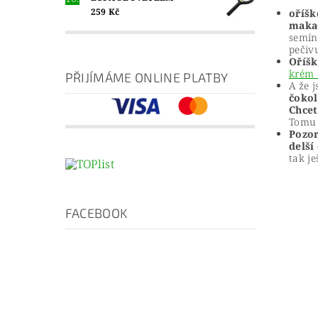
259 Kč
oříšk
maka
semín
pečiv
Oříš
krém
PŘIJÍMÁME ONLINE PLATBY
A že 
čoko
Chcet
Tomu 
Pozo
delší
tak je
FACEBOOK