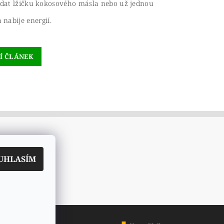
dat lžičku kokosového másla nebo už jednou
 nabije energií.
Í ČLÁNEK
UHLASÍM