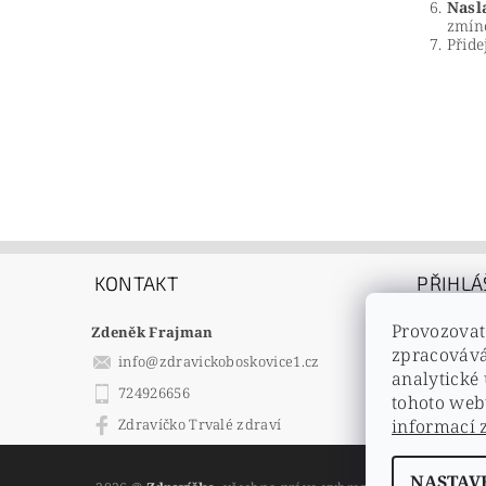
Nasl
zmín
Přide
KONTAKT
PŘIHLÁ
E-mail
Provozovat
Zdeněk Frajman
Heslo
zpracovává
info
@
zdravickoboskovice1.cz
analytické
724926656
tohoto web
Registrac
informací 
Zdravíčko Trvalé zdraví
Zapomenu
NASTAV