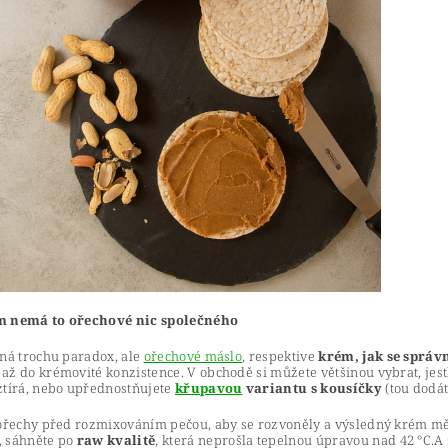
m nemá to ořechové nic společného
žná trochu paradox, ale
ořechové máslo
, respektive
krém, jak se správ
ž do krémovité konzistence. V obchodě si můžete většinou vybrat, jes
ztírá, nebo upřednostňujete
křupavou
variantu s kousíčky
(tou dodá
 ořechy před rozmixováním pečou, aby se rozvoněly a výsledný krém mě
, sáhněte po
raw kvalitě
, která neprošla tepelnou úpravou nad 42 °C.A