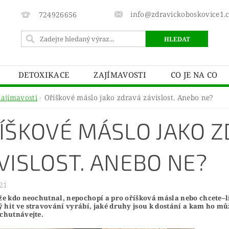
info@zdravickoboskovice1.
724926656
DETOXIKACE
ZAJÍMAVOSTI
CO JE NA CO
Zajímavosti
Oříškové máslo jako zdravá závislost. Anebo ne?
ÍŠKOVÉ MÁSLO JAKO 
VISLOST. ANEBO NE?
21
 že kdo neochutnal, nepochopí a pro oříšková másla nebo chcete–li 
 hit ve stravování vyrábí, jaké druhy jsou k dostání a kam ho můž
ochutnávejte.