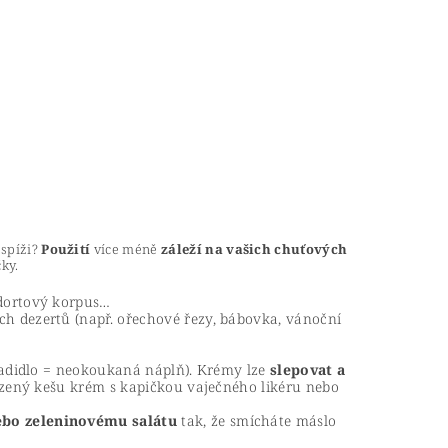
 spíži?
Použití
více méně
záleží na vašich chuťových
ky.
 dortový korpus…
ch dezertů (např. ořechové řezy, bábovka, vánoční
ladidlo = neokoukaná náplň). Krémy lze
slepovat a
azený kešu krém s kapičkou vaječného likéru nebo
bo zeleninovému salátu
tak, že smícháte máslo