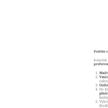
Potěšte 
Konečně j
prefere
Mažt
Vmíc
cukro
Ozdo
Do kr
plni
baile
Vyko
(hodí