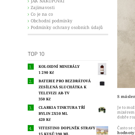
JAK NAKUPOVAT
Zajímavosti
Co je na co
Obchodní podmínky
Podmínky ochrany osobních údajů
TOP 10
KOLOIDNÍ MINERÁLY
1 290 Kč
BATERIE PRO BEZDRÁTOVÁ
ZESÍLENÁ SLUCHÁTKA K
TELEVIZI AR-TV
S másle
350 Kč
Je to mo
CLARKIA TINKTURA TŘÍ
mixérem a
BYLIN 2X50 ML
dobře ro
420 Kč
Často se
VITESTIN® DOPLNĚK STRAVY
hodnoty
15 KUSŮ 390 ML