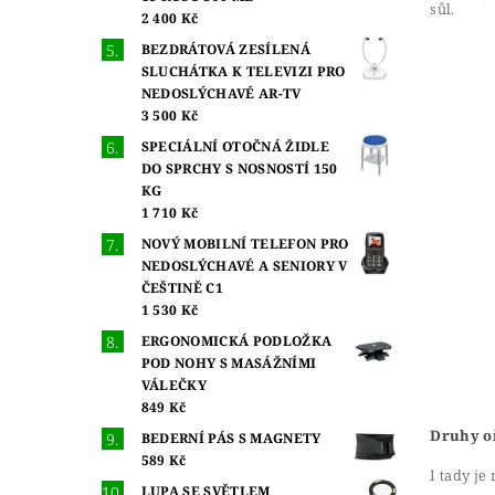
sůl.
2 400 Kč
BEZDRÁTOVÁ ZESÍLENÁ
SLUCHÁTKA K TELEVIZI PRO
NEDOSLÝCHAVÉ AR-TV
3 500 Kč
SPECIÁLNÍ OTOČNÁ ŽIDLE
DO SPRCHY S NOSNOSTÍ 150
KG
1 710 Kč
NOVÝ MOBILNÍ TELEFON PRO
NEDOSLÝCHAVÉ A SENIORY V
ČEŠTINĚ C1
1 530 Kč
ERGONOMICKÁ PODLOŽKA
POD NOHY S MASÁŽNÍMI
VÁLEČKY
849 Kč
Druhy o
BEDERNÍ PÁS S MAGNETY
589 Kč
I tady je
LUPA SE SVĚTLEM