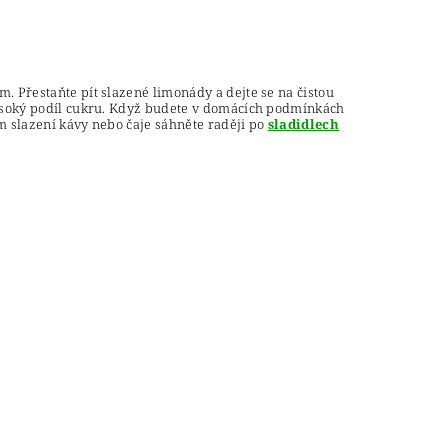
 Přestaňte pít slazené limonády a dejte se na čistou
vysoký podíl cukru. Když budete v domácích podmínkách
m slazení kávy nebo čaje sáhněte raději po
sladidlech