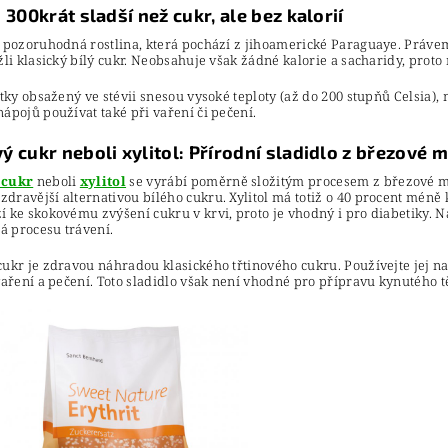
: 300krát sladší než cukr, ale bez kalorií
e pozoruhodná rostlina, která pochází z jihoamerické Paraguaye. Právem 
žli klasický bílý cukr. Neobsahuje však žádné kalorie a sacharidy, proto
átky obsažený ve stévii snesou vysoké teploty (až do 200 stupňů Celsia),
ápojů používat také při vaření či pečení.
ý cukr neboli xylitol: Přírodní sladidlo z březové m
 cukr
neboli
xylitol
se vyrábí poměrně složitým procesem z březové mí
ravější alternativou bílého cukru. Xylitol má totiž o 40 procent méně k
 ke skokovému zvýšení cukru v krvi, proto je vhodný i pro diabetiky. Na
 procesu trávení.
ukr je zdravou náhradou klasického třtinového cukru. Používejte jej nap
vaření a pečení. Toto sladidlo však není vhodné pro přípravu kynutého t