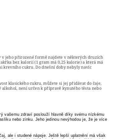
ý v jeho přirozené formě najdete v některých druzích
takřka bez kalorií (1 gram má 0,25 kalorie) a která má
ni krevního cukru. Do dnešní doby nebyly navíc
st klasického cukru, můžete si jej přidávat do čaje,
rný alkohol, není určen k přípravě kynutého těsta nebo
erý vašemu zdraví poslouží hlavně díky svému nízkému
líku nebo zinku. Jeho jedinou nevýhodou je, že je více
j, ale i studené nápoje. Ještě lepší uplatnění má však