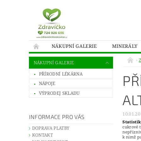
NÁKUPNÍ GALERIE
MINERÁLY
NÁKUPNÍ GALERIE
PŘÍRODNÍ LÉKÁRNA
PŘ
NÁPOJE
VÝPRODEJ SKLADU
AL
10.01.20
INFORMACE PRO VÁS
Statisti
cukrové 
DOPRAVA PLATBY
nepřízniv
KONTAKT
k nimž pa