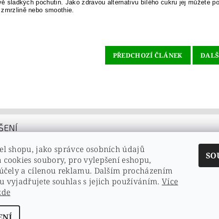
avě sladkých pochutin. Jako zdravou alternativu bílého cukru jej můžete po
 zmrzlině nebo smoothie.
PŘEDCHOZÍ ČLÁNEK
DALŠ
ŠENÍ
el shopu, jako správce osobních údajů
SO
 cookies soubory, pro vylepšení eshopu,
 účely a cílenou reklamu. Dalším procházením
u vyjadřujete souhlas s jejich používáním.
Více
e
zde
té heslo
ENÍ