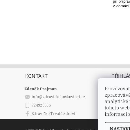
při přípr
v domácí
KONTAKT
PŘIHLÁ
E-mail
Provozovat
Zdeněk Frajman
Heslo
zpracovává
info
@
zdravickoboskovice1.cz
analytické
724926656
tohoto web
Registrac
informací 
Zdravíčko Trvalé zdraví
Zapomenu
NASTAV