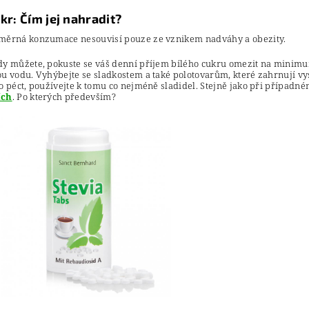
ukr: Čím jej nahradit?
měrná konzumace nesouvisí pouze ze vznikem nadváhy a obezity.
y můžete, pokuste se váš denní příjem bílého cukru omezit na minimum.
ou vodu. Vyhýbejte se sladkostem a také polotovarům, které zahrnují 
o péct, používejte k tomu co nejméně sladidel. Stejně jako při případné
ích
. Po kterých především?