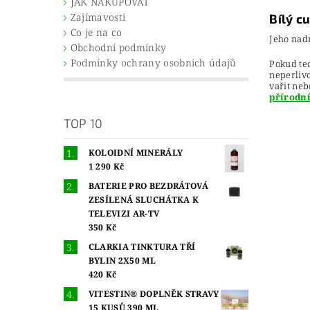
JAK NAKUPOVAT
Zajímavosti
Bílý c
Co je na co
Jeho nad
Obchodní podmínky
Podmínky ochrany osobních údajů
Pokud ted
neperliv
vařit neb
přírodn
TOP 10
KOLOIDNÍ MINERÁLY
1 290 Kč
BATERIE PRO BEZDRÁTOVÁ
ZESÍLENÁ SLUCHÁTKA K
TELEVIZI AR-TV
350 Kč
CLARKIA TINKTURA TŘÍ
BYLIN 2X50 ML
420 Kč
VITESTIN® DOPLNĚK STRAVY
15 KUSŮ 390 ML