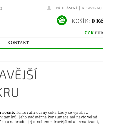
|
cz
PŘIHLÁŠENÍ
REGISTRACE
KOŠÍK:
0 Kč
CZK
EUR
KONTAKT
AVĚJŠÍ
KRU
u ročně.
Tento rafinovaný cukr, který se vyrábí z
 a vitamínů. Jeho nadměrná konzumace má navíc velmi
níčku a nahraďte jej mnohem zdravějšími alternativami,