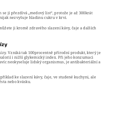
se jí přezdívá „medový list“, protože je až 300krát
 nijak nezvyšuje hladinu cukru v krvi.
 můžete ji kromě zdravého slazení kávy, čaje a dalších
ízy
zy. Vzniká tak 100procentně přírodní produkt, který je
alorií i nižší glykemický index. Při jeho konzumaci
víc neokyseluje lidský organismus, je antibakteriální a
říklad ke slazení kávy, čaje, ve studené kuchyni, ale
ěsta nebo kvásku.