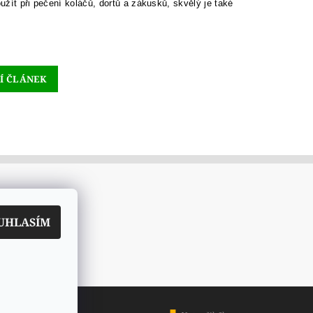
užít při pečení koláčů, dortů a zákusků, skvělý je také
Í ČLÁNEK
UHLASÍM