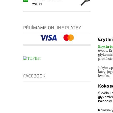
259 Kč
PŘIJÍMÁME ONLINE PLATBY
Erythr
Erythrit
ovoce. Er
glykemick
prokázány
Jakým způ
kávy, jog
FACEBOOK
kvásku.
Kokoso
Skvělou a
glykemick
kalorický
Kokosovým