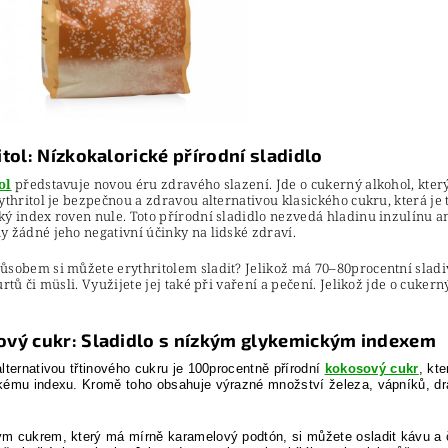
itol: Nízkokalorické přírodní sladidlo
ol
představuje novou éru zdravého slazení. Jde o cukerný alkohol, kter
ythritol je bezpečnou a zdravou alternativou klasického cukru, která je 
ý index roven nule. Toto přírodní sladidlo nezvedá hladinu inzulínu a
 žádné jeho negativní účinky na lidské zdraví.
sobem si můžete erythritolem sladit? Jelikož má 70–80procentní sladivo
urtů či müsli. Využijete jej také při vaření a pečení. Jelikož jde o cuke
vý cukr: Sladidlo s nízkým glykemickým indexem
lternativou třtinového cukru je 100procentně přírodní
kokosový cukr
, kt
ému indexu. Kromě toho obsahuje výrazné množství železa, vápníků, dras
.
 cukrem, který má mírně karamelový podtón, si můžete osladit kávu a ča