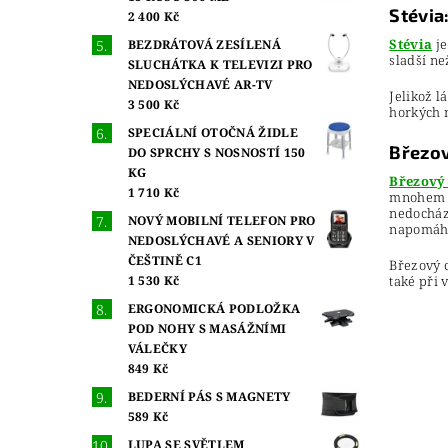
Stévia
2 400 Kč
Stévia
j
BEZDRÁTOVÁ ZESÍLENÁ
sladší ne
SLUCHÁTKA K TELEVIZI PRO
NEDOSLÝCHAVÉ AR-TV
Jelikož l
3 500 Kč
horkých n
SPECIÁLNÍ OTOČNÁ ŽIDLE
Březov
DO SPRCHY S NOSNOSTÍ 150
KG
Březový
1 710 Kč
mnohem zd
nedochází
NOVÝ MOBILNÍ TELEFON PRO
napomáhá
NEDOSLÝCHAVÉ A SENIORY V
ČEŠTINĚ C1
Březový c
také při 
1 530 Kč
ERGONOMICKÁ PODLOŽKA
POD NOHY S MASÁŽNÍMI
VÁLEČKY
849 Kč
BEDERNÍ PÁS S MAGNETY
589 Kč
LUPA SE SVĚTLEM