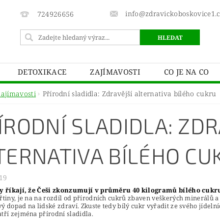
info@zdravickoboskovice1.
724926656
DETOXIKACE
ZAJÍMAVOSTI
CO JE NA CO
Zajímavosti
Přírodní sladidla: Zdravější alternativa bílého cukru
ÍRODNÍ SLADIDLA: ZDR
TERNATIVA BÍLÉHO CU
19
ky říkají, že Češi zkonzumují v průměru 40 kilogramů bílého cukr
třtiny, je na na rozdíl od přírodních cukrů zbaven veškerých minerálů
ý dopad na lidské zdraví. Zkuste tedy bílý cukr vyřadit ze svého jídel
tří zejména přírodní sladidla.