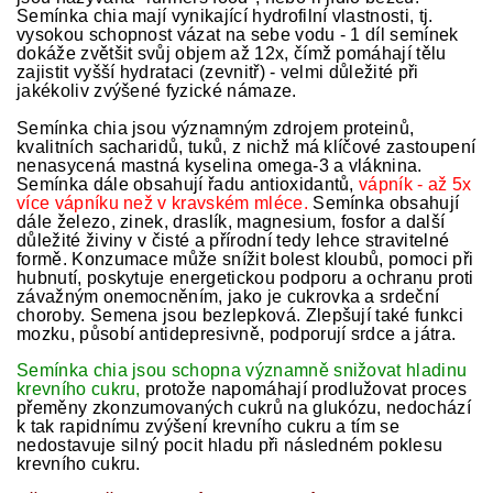
Semínka chia mají vynikající hydrofilní vlastnosti, tj.
vysokou schopnost vázat na sebe vodu - 1 díl semínek
dokáže zvětšit svůj objem až 12x, čímž pomáhají tělu
zajistit vyšší hydrataci (zevnitř) - velmi důležité při
jakékoliv zvýšené fyzické námaze.
Semínka chia jsou významným zdrojem proteinů,
kvalitních sacharidů, tuků, z nichž má klíčové zastoupení
nenasycená mastná kyselina omega-3 a vláknina.
Semínka dále obsahují řadu antioxidantů,
vápník - až 5x
více vápníku než v kravském mléce.
Semínka obsahují
dále železo, zinek, draslík, magnesium, fosfor a další
důležité živiny v čisté a přírodní tedy lehce stravitelné
formě.
Konzumace může snížit bolest kloubů, pomoci při
hubnutí, poskytuje energetickou podporu a ochranu proti
závažným onemocněním, jako je cukrovka a srdeční
choroby. Semena jsou bezlepková. Zlepšují také funkci
mozku, působí antidepresivně, podporují srdce a játra.
Semínka chia jsou schopna významně snižovat hladinu
krevního cukru,
protože napomáhají prodlužovat proces
přeměny zkonzumovaných cukrů na glukózu, nedochází
k tak rapidnímu zvýšení krevního cukru a tím se
nedostavuje silný pocit hladu při následném poklesu
krevního cukru.