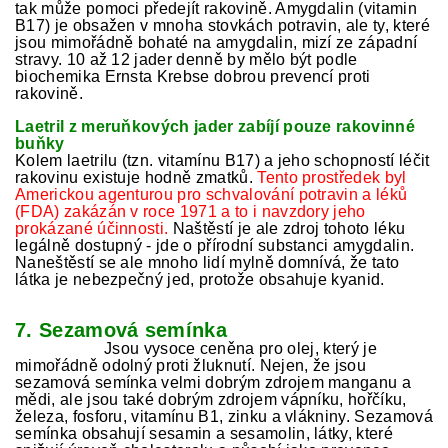
tak může pomoci předejít rakovině. Amygdalin (vitamin
B17) je obsažen v mnoha stovkách potravin, ale ty, které
jsou mimořádně bohaté na amygdalin, mizí ze západní
stravy. 10 až 12 jader denně by mělo být podle
biochemika Ernsta Krebse dobrou prevencí proti
rakovině.
Laetril z meruňkových jader zabíjí pouze rakovinné
buňky
Kolem laetrilu (tzn. vitamínu B17) a jeho schopností léčit
rakovinu existuje hodně zmatků.
Tento prostředek byl
Americkou agenturou pro schvalování potravin a léků
(FDA) zakázán v roce 1971 a to i navzdory jeho
prokázané účinnosti.
Naštěstí je ale zdroj tohoto léku
legálně dostupný - jde o přírodní substanci amygdalin.
Naneštěstí se ale mnoho lidí mylně domnívá, že tato
látka je nebezpečný jed, protože obsahuje kyanid.
7. Sezamová semínka
Jsou vysoce ceněna pro olej, který je
mimořádně odolný proti žluknutí. Nejen, že jsou
sezamová semínka velmi dobrým zdrojem manganu a
mědi, ale jsou také dobrým zdrojem vápníku, hořčíku,
železa, fosforu, vitamínu B1, zinku a vlákniny. Sezamová
semínka obsahují sesamin a sesamolin, látky, které