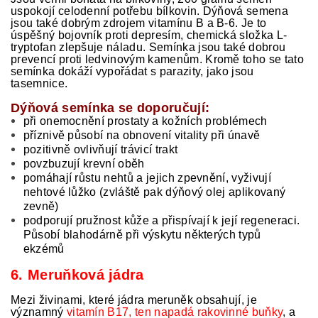
uspokojí celodenní potřebu bílkovin. Dýňová semena
jsou také dobrým zdrojem vitamínu B a B-6. Je to
úspěšný bojovník proti depresím, chemická složka L-
tryptofan zlepšuje náladu. Semínka jsou také dobrou
prevencí proti ledvinovým kamenům. Kromě toho se tato
semínka dokáží vypořádat s parazity, jako jsou
tasemnice.
Dýňová semínka se doporučují:
při onemocnění prostaty a kožních problémech
příznivě působí na obnovení vitality při únavě
pozitivně ovlivňují trávicí trakt
povzbuzují krevní oběh
pomáhají růstu nehtů a jejich zpevnění, vyživují
nehtové lůžko (zvláště pak dýňový olej aplikovaný
zevně)
podporují pružnost kůže a přispívají k její regeneraci.
Působí blahodárně při výskytu některých typů
ekzémů
6. Meruňková jádra
Mezi živinami, které jádra meruněk obsahují, je
významný
vitamín B17, ten napadá rakovinné buňky
, a