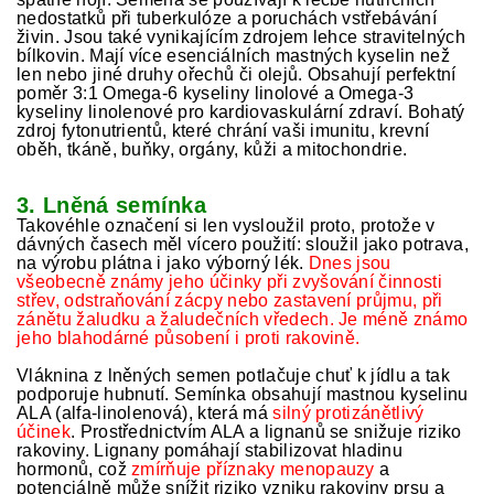
nedostatků při tuberkulóze a poruchách vstřebávání
živin. Jsou také vynikajícím zdrojem lehce stravitelných
bílkovin. Mají více esenciálních mastných kyselin než
len nebo jiné druhy ořechů či olejů. Obsahují perfektní
poměr 3:1 Omega-6 kyseliny linolové a Omega-3
kyseliny linolenové pro kardiovaskulární zdraví. Bohatý
zdroj fytonutrientů, které chrání vaši imunitu, krevní
oběh, tkáně, buňky, orgány, kůži a mitochondrie.
3. Lněná semínka
Takovéhle označení si len vysloužil proto, protože v
dávných časech měl vícero použití: sloužil jako potrava,
na výrobu plátna i jako výborný lék.
Dnes jsou
všeobecně známy jeho účinky při zvyšování činnosti
střev, odstraňování zácpy nebo zastavení průjmu, při
zánětu žaludku a žaludečních vředech. Je méně známo
jeho blahodárné působení i proti rakovině.
Vláknina z lněných semen potlačuje chuť k jídlu a tak
podporuje hubnutí. Semínka obsahují mastnou kyselinu
ALA (alfa-linolenová), která má
silný protizánětlivý
účinek
. Prostřednictvím ALA a lignanů se snižuje riziko
rakoviny. Lignany pomáhají stabilizovat hladinu
hormonů, což
zmírňuje příznaky menopauzy
a
potenciálně může snížit riziko vzniku rakoviny prsu a