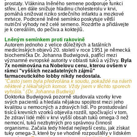
prostaty. Vláknina lněného semene podporuje funkci
střev. Len dále snižuje hladinu cholesterolu v krvi,
pomáhá snižovat riziko srdečního infarktu a mozkové
mrtvice. Podrcené lněné semínko poskytuje větší
nutriční výhody než celé semeno. Rozdrťte a přidávejte
je k cereáliím, do pečiva a koktejlů.
Lněným semínkem proti rakovině
Autorem jednoho z velice důležitých a fatálních
medicínských objevů 20. století v roce 1951 je německá
biochemička Dr. Johanna Budwigová, patřící mezi
významné evropské autority v oblasti tuků a výživy.
Byla
7x nominována na Nobelovu cenu, kterou ovšem v
rámci "vyšších nezadatelných zájmů"
farmaceutického lobby nikdy nedostala.
"Často jsem byla předvolána k soudu, pokaždé na návrh
některé z lékařských komor. Vždy jsem v těchto sporech
vyhrála." (Dr. Johanna Budwig)
Doktorka Budwigová pozorně studovala vzorky krve
svých pacientů a hledala nějakou spojitost mezi jeho
kvalitou u nemocných a zdravých lidí. Po prostudování
tisíců krevních vzorků objevila rozdíl, spočívající v tom,
že zdraví lidé měli v krvi vyšší obsah tuků omega-3 než
nemocní, tuků nezbytných pro správnou činnost
organismu. Začala tedy hledat nejlepší cestu, jak získat
tuky omega-3, které by se vhodně rozpouštěly v lidském