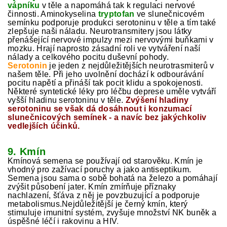
vápníku
v těle a napomáhá tak k regulaci nervové
činnosti. Aminokyselina
tryptofan
ve slunečnicovém
semínku podporuje produkci serotoninu v těle a tím také
zlepšuje naši náladu. Neurotransmitery jsou látky
přenášející nervové impulzy mezi nervovými buňkami v
mozku. Hrají naprosto zásadní roli ve vytváření naší
nálady a celkového pocitu duševní pohody.
Serotonin
je jeden z nejdůležitějších neurotrasmiterů v
našem těle. Při jeho uvolnění dochází k odbourávání
pocitu napětí a přináší tak pocit klidu a spokojenosti.
Některé syntetické léky pro léčbu deprese uměle vytváří
vyšší hladinu serotoninu v těle.
Zvýšení hladiny
serotoninu se však dá dosáhnout i konzumací
slunečnicových semínek - a navíc bez jakýchkoliv
vedlejších účinků.
9. Kmín
Kmínová semena se používají od starověku. Kmín je
vhodný pro zažívací poruchy a jako antiseptikum.
Semena jsou sama o sobě bohatá na železo a pomáhají
zvýšit působení jater. Kmín zmírňuje příznaky
nachlazení, šťáva z něj je povzbuzující a podporuje
metabolismus.Nejdůležitější je černý kmín, který
stimuluje imunitní systém, zvyšuje množství NK buněk a
úspěšné léčí i rakovinu a HIV
.