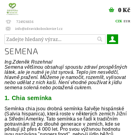
0 Kč
CZK
EUR
724926656
info@zdravickoboskovice1.cz
SEMENA
Ing.Zdeněk Rozehnal
Semena většinou obsahují spoustu zdraví prospěšných
látek, ale je nutné je jíst syrová. Teplo jim nesvědčí,
hlavně pražení. Můžeme je namočit, rozemlít, vylisovat
nebo udělat z nich kaši. Není vhodné používat k jídlu
semena solená nebo potažená cukrem.
1. Chia semínka
Semínka chia jsou drobná semínka šalvěje hispánské
(Salvia hispanica), která roste v některých zemích Jižní
a Střední Ameriky. Tato semínka se řadí k tradičním
potravinám již po dlouhé generace v zemích, kde se
pěstují již přes 4 000 let. Pro svou výživnou hodnotu
jsou nazývána "runners food", nebo-li jídlo běžců.