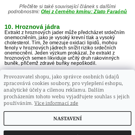
Přečtěte si také související článek s dalšími
podrobnostmi:
Olej z černého kmínu: Zlato Faraónů
10. Hroznová jádra
Extrakt z hroznových jader může předcházet srdečním
onemocněním, jako je vysoký krevní tlak a vysoký
cholesterol. Tím, že omezuje oxidaci lipidů, mohou
fenoly v hroznových jádrech snížit riziko srdečních
onemocnění. Jeden výzkum prokázal, že extrakt z
hroznových semen likviduje určitý druh rakovinných
buněk, přičemž zdravé buňky nepoškodil.
Provozovatel shopu, jako správce osobních údajů
zpracovává cookies soubory, pro vylepšení eshopu,
analytické účely a cílenou reklamu. Dalším
PŘEDCHOZÍ ČLÁNEK
DALŠÍ ČLÁNEK
procházením tohoto webu vyjadřujete souhlas s jejich
používáním.
Více informací zde
NASTAVENÍ
Upravit nastavení cookies
2026 ©
Zdravíčko
, všechna práva vyhrazena