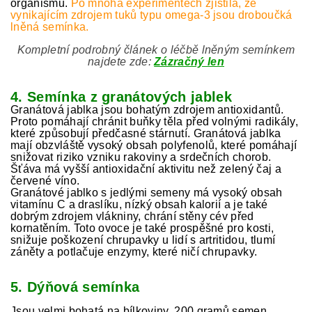
organismu.
Po mnoha experimentech zjistila, že
vynikajícím zdrojem tuků typu omega-3 jsou droboučká
lněná semínka.
Kompletní podrobný článek o léčbě lněným semínkem
najdete zde:
Zázračný len
4. Semínka z granátových jablek
Granátová jablka jsou bohatým zdrojem antioxidantů.
Proto pomáhají chránit buňky těla před volnými radikály,
které způsobují předčasné stárnutí. Granátová jablka
mají obzvláště vysoký obsah polyfenolů, které pomáhají
snižovat riziko vzniku rakoviny a srdečních chorob.
Šťáva má vyšší antioxidační aktivitu než zelený čaj a
červené víno.
Granátové jablko s jedlými semeny má vysoký obsah
vitamínu C a draslíku, nízký obsah kalorií a je také
dobrým zdrojem vlákniny, chrání stěny cév před
kornatěním. Toto ovoce je také prospěšné pro kosti,
snižuje poškození chrupavky u lidí s artritidou, tlumí
záněty a potlačuje enzymy, které ničí chrupavky.
5. Dýňová semínka
Jsou velmi bohatá na bílkoviny, 200 gramů semen