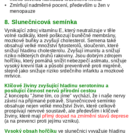
Zmírňují nadměrné pocení, především u žen v
menopauze
8. Slunečnicová semínka
Vynikající zdroj vitamínu E, který neutralizuje v těle
volné radikály, které poškozují buněčné membrány,
mozkové buňky a zvyšují cholesterol. Semena také
obsahují velké množství fytosterolů, sloučenin, které
snižují hladinu cholesterolu. Zvyšují imunitu a snižují
riziko některých druhů rakoviny. Jsou dobrým zdrojem
hořčíku, který pomáhá snížit nebezpečí astmatu, snižuje
vysoký krevní tlak a působí preventivně proti migréně,
stejně jako snižuje riziko srdečního infarktu a mozkové
mrtvice.
Klíčové živiny zvyšující hladinu serotoninu a
posilující činnost nervů přírodní cestou
Z konceptu "Jsme tím, co jíme" vychází, že i naše nervy
závisí na přijímané potravě. Slunečnicové semínko
obsahuje nejen velké množství živin, které celkově
prospívají nervové soustavě, ale především i klíčové
živiny, které mají
přímý dopad na zmírnění stavů deprese
(a na prevenci proti jejímu vzniku).
Vysoký obsah hořčíku
ve slunečnici vyvažuje hladinu