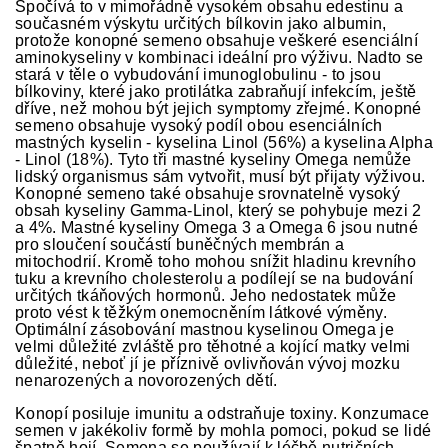
Spočívá to v mimořádně vysokém obsahu edestinu a
současném výskytu určitých bílkovin jako albumin,
protože konopné semeno obsahuje veškeré esenciální
aminokyseliny v kombinaci ideální pro výživu. Nadto se
stará v těle o vybudování imunoglobulinu - to jsou
bílkoviny, které jako protilátka zabraňují infekcím, ještě
dříve, než mohou být jejich symptomy zřejmé. Konopné
semeno obsahuje vysoký podíl obou esenciálních
mastných kyselin - kyselina Linol (56%) a kyselina Alpha
- Linol (18%). Tyto tři mastné kyseliny Omega nemůže
lidský organismus sám vytvořit, musí být přijaty výživou.
Konopné semeno také obsahuje srovnatelně vysoký
obsah kyseliny Gamma-Linol, který se pohybuje mezi 2
a 4%. Mastné kyseliny Omega 3 a Omega 6 jsou nutné
pro sloučení součástí buněčných membrán a
mitochodrií. Kromě toho mohou snížit hladinu krevního
tuku a krevního cholesterolu a podílejí se na budování
určitých tkáňových hormonů. Jeho nedostatek může
proto vést k těžkým onemocněním látkové výměny.
Optimální zásobování mastnou kyselinou Omega je
velmi důležité zvláště pro těhotné a kojící matky velmi
důležité, neboť jí je příznivě ovlivňován vývoj mozku
nenarozených a novorozených dětí.
Konopí posiluje imunitu a odstraňuje toxiny. Konzumace
semen v jakékoliv formě by mohla pomoci, pokud se lidé
špatně hojí. Semena se používají k léčbě nutričních