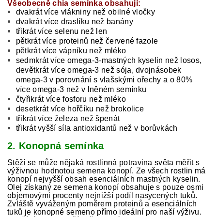
Všeobecně chia semínka obsahují:
dvakrát více vlákniny než obilné vločky
dvakrát více draslíku než banány
třikrát více selenu než len
pětkrát více proteinů než červené fazole
pětkrát více vápníku než mléko
sedmkrát více omega-3-mastných kyselin než losos,
devětkrát více omega-3 než sója, dvojnásobek
omega-3 v porovnání s vlašskými ořechy a o 80%
více omega-3 než v lněném semínku
čtyřikrát více fosforu než mléko
desetkrát více hořčíku než brokolice
třikrát více železa než špenát
třikrát vyšší síla antioxidantů než v borůvkách
2. Konopná semínka
Stěží se může nějaká rostlinná potravina světa měřit s
výživnou hodnotou semena konopí. Ze všech rostlin má
konopí nejvyšší obsah esenciálních mastných kyselin.
Olej získaný ze semena konopí obsahuje s pouze osmi
objemovými procenty nejnižší podíl nasycených tuků.
Zvláště vyváženým poměrem proteinů a esenciálních
tuků je konopné semeno přímo ideální pro naší výživu.