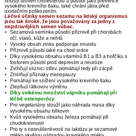
snižují úroveň cholesterolu a působí jako prevence
vysokého krevního tlaku, také chrání játra před
oxidačním poškozením.
Léčivé účinky semen sezamu na lidský organismus
jsou tak široké, že jsou považovány za jedny z
nejzdravějších semen vůbec.
Sezamová semínka působí příznivě při chorobách
očí, vlasů, kůže a nehtů
Vysoký obsah zinku podporuje imunitu
Příznivě působí také na chod srdce
Díky vysokému obsahu vitamínů B1 a B3 a hořčíku s
fosforem působí proti depresím a neuróze
Zvlhčují sliznici střev, pomáhají tedy při zácpě
Zmírňují příznaky menopauzy
Pomáhají ke snížení vysokého krevního tlaku
Zlepšují látkovou výměnu
Díky velkému množství vápníku pomáhají při
léčbě osteoporózy
Pro vegetariány slouží jako náhrada masa díky
vysokému obsahu bílkovin
Kvůli vysokému obsahu železa pomáhají při
chudokrevnosti
Pro ty s nesnášenlivostí na laktózu je sezamové
mléko skvělou náhradou kravského mléka