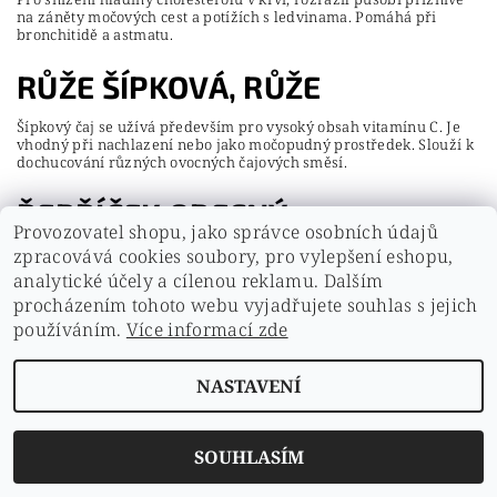
na záněty močových cest a potížích s ledvinama. Pomáhá při
bronchitidě a astmatu.
RŮŽE ŠÍPKOVÁ, RŮŽE
Šípkový čaj se užívá především pro vysoký obsah vitamínu C. Je
vhodný při nachlazení nebo jako močopudný prostředek. Slouží k
dochucování různých ovocných čajových směsí.
ŘEBŘÍČEK OBECNÝ
Provozovatel shopu, jako správce osobních údajů
zpracovává cookies soubory, pro vylepšení eshopu,
Užívá se pro zlepšení trávení, bolestech hlavy, k celkovému
posílení organismu, k uvolnění křečí v trávicím ústrojí, podporuje
analytické účely a cílenou reklamu. Dalším
odkašlávání. Působí protizánětlivě a podporuje hojení. Zevně se
procházením tohoto webu vyjadřujete souhlas s jejich
používá jako koupel při nehojících se, hnisavých ranách, kožních
vyrážkách, k omývání bolestivých prasklin, hemeroidech i jako
používáním.
Více informací zde
kloktadlo při zánětech dásní. Významnou roli hraje při léčení
ženských potíží. Dále se užívá tradičně na hemeroidy, bolest
břicha při menstruaci, křeče s návaly, vředy, křečové žíly, ekzém,
NASTAVENÍ
vyrážky, doplnění pigmentace, popraskané ruce, prsty, chodidla,
kůže, plíseň nehtů, plíseň na rukou, na nohou... Řebříček je
především ženská bylinka, říká se, že kdyby si každá žena
natrhala na procházce kytičku řebříčku, ušetřila by si mnohé
SOUHLASÍM
ženské potíže...