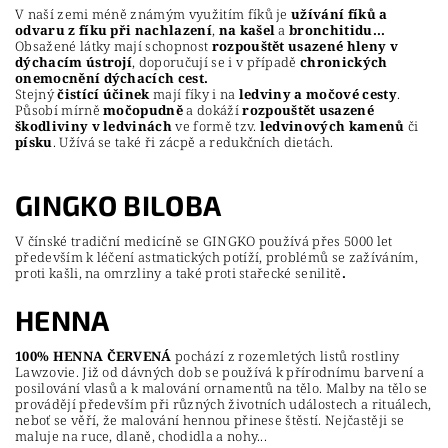
V naší zemi méně známým využitím fíků je
užívání fíků a
odvaru z fíku při nachlazení
,
na kašel
a
bronchitidu...
Obsažené látky mají schopnost
rozpouštět usazené hleny v
dýchacím ústrojí
, doporučují se i v případě
chronických
onemocnění dýchacích cest.
Stejný
čistící účinek
mají fíky i na
ledviny a močové cesty
.
Působí mírně
močopudně
a dokáží
rozpouštět usazené
škodliviny v ledvinách
ve formě tzv.
ledvinových kamenů
či
písku
. Užívá se také ři zácpě a redukčních dietách.
GINGKO BILOBA
V čínské tradiční medicíně se GINGKO používá přes 5000 let
především k léčení astmatických potíží, problémů se zažíváním,
proti kašli, na omrzliny a také proti stařecké senilitě
.
HENNA
100% HENNA ČERVENÁ
pochází z rozemletých listů rostliny
Lawzovie. Již od dávných dob se používá k přírodnímu barvení a
posilování vlasů a k malování ornamentů na tělo. Malby na tělo se
provádějí především při různých životních událostech a rituálech,
neboť se věří, že malování hennou přinese štěstí. Nejčastěji se
maluje na ruce, dlaně, chodidla a nohy...