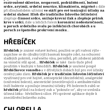
roztroušené skleróze, nespavosti, podrážděnosti, bušení
srdce, arytmii, srdeční neuróze, klimakteriu, migréně
a dále
při dlouhodobém užívání
ve stáří pro své tonizující účinky na
srdeční slabost
.
Hloh dle tradičního lidového léčitelství
zlepšuje
činnost srdce, snižuje krevní tlak a zlepšuje průtok
krve v srdci
, dále u lehčích forem
koronární nedostatečnosti,
u poruch srdečního svalu po infekčních chorobách a u
poruch ze špatného prokrvení mozku
...
HŘEBÍČEK
Hřebíček
je známé voňavé koření, používá se při vaření rýže -
zapíchne se do cibulky (rýži basmati koupíte zde), na ochucení
sladkých pokrmů, svařeného vína, perníčků, při zdobení jablíček
na vánoční stůl apod....
Hřebíček
se také často tluče před
použitím v kuchyni v hmoždíři.
Hřebíček
je usušené poupě
Hřebíčkovce vonného
a v dřívějších dobách byl pro své účinky
ceněný jako zlato.
Hřebíček
je v tradičním lidovém léčitelství
využívaný pro své hojivé, antiseptické (dezinfekční), analgetické
(snižování bolesti), anestetické (znecitlivující) a antibakteriální
(ničí bakterie a posiluje imunitu) účinky. Při bolestech zubů se
hřebíček
přiloží na bolavý zub a "pokouše se", aby se uvolnila
účinná látka - hřebíčková silice. Při správné aplikace dojde k
znecitlivění bolavého zubu.
CHLORELLA