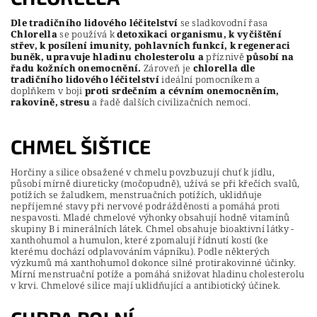
Dle tradičního lidového léčitelství
se sladkovodní řasa
Chlorella
se používá k
detoxikaci organismu, k vyčištění
střev, k posílení imunity, pohlavních funkcí, k regeneraci
buněk, upravuje hladinu cholesterolu a
příznivě
působí na
řadu kožních onemocnění.
Zároveň je
chlorella dle
tradičního lidového léčitelství
ideální pomocníkem a
doplňkem v boji
proti srdečním a cévním onemocněním,
rakovině, stresu
a řadě dalších civilizačních nemocí.
CHMEL ŠIŠTICE
Horčiny a silice obsažené v chmelu povzbuzují chuť k jídlu,
působí mírně diureticky (močopudně), užívá se při křečích svalů,
potížích se žaludkem, menstruačních potížích, uklidňuje
nepříjemné stavy při nervové podrážděnosti a pomáhá proti
nespavosti. Mladé chmelové výhonky obsahují hodně vitamínů
skupiny B i minerálních látek. Chmel obsahuje bioaktivní látky -
xanthohumol a humulon, které zpomalují řídnutí kostí (ke
kterému dochází odplavováním vápníku). Podle některých
výzkumů má xanthohumol dokonce silné protirakovinné účinky.
Mírní menstruační potíže a pomáhá snižovat hladinu cholesterolu
v krvi. Chmelové silice mají uklidňující a antibiotický účinek.