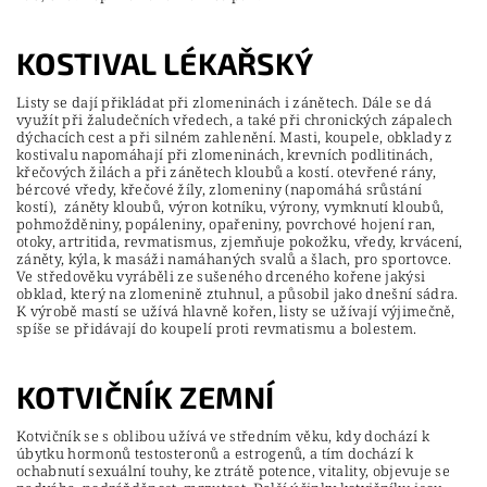
KOSTIVAL LÉKAŘSKÝ
Listy se dají přikládat při zlomeninách i zánětech. Dále se dá
využít při žaludečních vředech, a také při chronických zápalech
dýchacích cest a při silném zahlenění. Masti, koupele, obklady z
kostivalu napomáhají při zlomeninách, krevních podlitinách,
křečových žilách a při zánětech kloubů a kostí. otevřené rány,
bércové vředy, křečové žíly, zlomeniny (napomáhá srůstání
kostí), záněty kloubů, výron kotníku, výrony, vymknutí kloubů,
pohmožděniny, popáleniny, opařeniny, povrchové hojení ran,
otoky, artritida, revmatismus, zjemňuje pokožku, vředy, krvácení,
záněty, kýla, k masáži namáhaných svalů a šlach, pro sportovce.
Ve středověku vyráběli ze sušeného drceného kořene jakýsi
obklad, který na zlomenině ztuhnul, a působil jako dnešní sádra.
K výrobě mastí se užívá hlavně kořen, listy se užívají výjimečně,
spíše se přidávají do koupelí proti revmatismu a bolestem.
KOTVIČNÍK ZEMNÍ
Kotvičník se s oblibou užívá ve středním věku, kdy dochází k
úbytku hormonů testosteronů a estrogenů, a tím dochází k
ochabnutí sexuální touhy, ke ztrátě potence, vitality, objevuje se