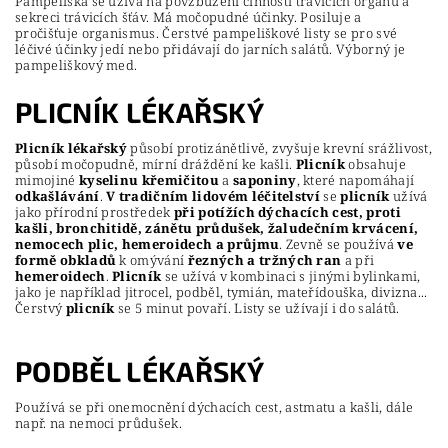
Pampeliška se užívá na povzbuzení činnosti trávicích orgánů a
sekreci trávicích šťáv. Má močopudné účinky. Posiluje a
pročišťuje organismus. Čerstvé pampeliškové listy se pro své
léčivé účinky jedí nebo přidávají do jarních salátů. Výborný je
pampeliškový med.
PLICNÍK LÉKAŘSKÝ
Plicník lékařský
působí protizánětlivě, zvyšuje krevní srážlivost,
působí močopudně, mírní dráždění ke kašli.
Plicník
obsahuje
mimojiné
kyselinu křemičitou
a
saponiny
, které napomáhají
odkašlávání
.
V tradičním lidovém léčitelství
se
plicník
užívá
jako přírodní prostředek
při potížích dýchacích cest, proti
kašli, bronchitidě, zánětu průdušek, žaludečním krvácení,
nemocech plic, hemeroidech a průjmu
. Zevně se používá
ve
formě obkladů
k omývání
řezných a tržných ran
a při
hemeroidech
.
Plicník
se užívá v kombinaci s jinými bylinkami,
jako je například jitrocel, podběl, tymián, mateřídouška, divizna...
Čerstvý
plicník
se 5 minut povaří. Listy se užívají i do salátů.
PODBĚL LÉKAŘSKÝ
Používá se při onemocnění dýchacích cest, astmatu a kašli, dále
např. na nemoci průdušek.