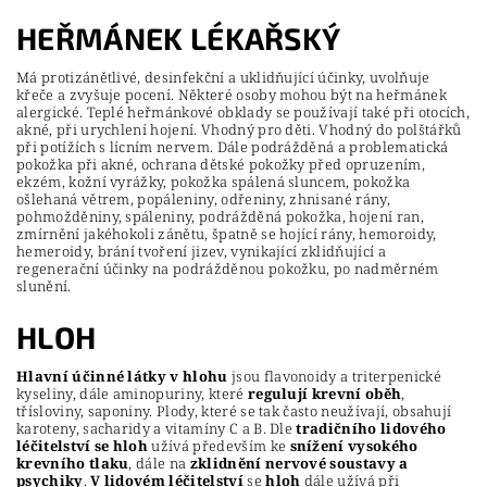
HEŘMÁNEK LÉKAŘSKÝ
Má protizánětlivé, desinfekční a uklidňující účinky, uvolňuje
křeče a zvyšuje pocení. Některé osoby mohou být na heřmánek
alergické. Teplé heřmánkové obklady se používají také při otocích,
akné, při urychlení hojení. Vhodný pro děti. Vhodný do polštářků
při potížích s lícním nervem. Dále podrážděná a problematická
pokožka při akné, ochrana dětské pokožky před opruzením,
ekzém, kožní vyrážky, pokožka spálená sluncem, pokožka
ošlehaná větrem, popáleniny, odřeniny, zhnisané rány,
pohmožděniny, spáleniny, podrážděná pokožka, hojení ran,
zmírnění jakéhokoli zánětu, špatně se hojící rány, hemoroidy,
hemeroidy, brání tvoření jizev, vynikající zklidňující a
regenerační účinky na podrážděnou pokožku, po nadměrném
slunění.
HLOH
Hlavní účinné látky v hlohu
jsou flavonoidy a triterpenické
kyseliny, dále aminopuriny, které
regulují krevní oběh
,
třísloviny, saponiny. Plody, které se tak často neužívají, obsahují
karoteny, sacharidy a vitamíny C a B. Dle
tradičního lidového
léčitelství se hloh
užívá především ke
snížení vysokého
krevního tlaku
, dále na
zklidnění nervové soustavy a
psychiky
.
V lidovém léčitelství
se
hloh
dále užívá při