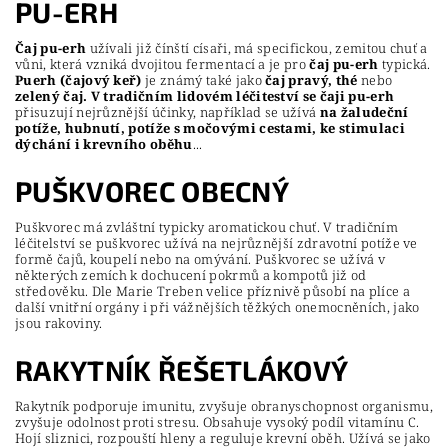
PU-ERH
Čaj pu-erh
užívali již čínští císaři, má specifickou, zemitou chuť a
vůni, která vzniká dvojitou fermentací a je pro
čaj pu-erh
typická.
Puerh (čajový keř)
je známý také jako
čaj pravý, thé
nebo
zelený čaj.
V tradičním lidovém léčiteství se čaji pu-erh
přisuzují nejrůznější účinky, například se užívá
na žaludeční
potíže, hubnutí, potíže s močovými cestami, ke stimulaci
dýchání i krevního oběhu
...
PUŠKVOREC OBECNÝ
Puškvorec má zvláštní typicky aromatickou chuť. V tradičním
léčitelství se puškvorec užívá na nejrůznější zdravotní potíže ve
formě čajů, koupelí nebo na omývání. Puškvorec se užívá v
některých zemích k dochucení pokrmů a kompotů již od
středověku. Dle Marie Treben velice příznivě působí na plíce a
další vnitřní orgány i při vážnějších těžkých onemocněních, jako
jsou rakoviny.
RAKYTNÍK ŘEŠETLÁKOVÝ
Rakytník podporuje imunitu, zvyšuje obranyschopnost organismu,
zvyšuje odolnost proti stresu. Obsahuje vysoký podíl vitamínu C.
Hojí sliznici, rozpouští hleny a reguluje krevní oběh. Užívá se jako