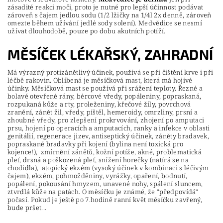
zásadité reakci moči, proto je nutné pro lepší účinnost podávat
zároveň s čajem jedlou sodu (1/2 lžičky na 1/4l 2x denně, zároveň
omezte během užívání jedlé sody solení). Medvědice se nesmí
užívat dlouhodobě, pouze po dobu akutních potíží.
MĚSÍČEK LÉKAŘSKÝ, ZAHRADNÍ
Má výrazný protizánětlivý účinek, používá se při čištění krve i při
léčbě rakovin. Oblíbená je měsíčková mast, která má hojivé
účinky. Měsíčková mast se používá při srážení teploty. Řezné a
bolavé otevřené rány, bércové vředy, popáleniny, popraskaná,
rozpukaná kůže a rty, proleženiny, křečové žíly, povrchová
zranění, zánět žil, vředy, píštěl, hemeroidy, omrzliny, prsní a
zhoubné vředy, pro zlepšení prokrvování, zhojení po amputaci
prsu, hojení po operacích a amputacích, ranky a infekce v oblasti
genitálií, regenerace jizev, antiseptický účinek, záněty bradavek,
popraskané bradavky při kojení (bylina není toxická pro
kojence!), zmírnění zánětů, kožní potíže, akné, problematická
pleť, drsná a poškozená pleť, snížení horečky (natírá se na
chodidla), atopický ekzém (vysoký účinek v kombinaci s léčivým
čajem), ekzém, pohmožděniny, vyrážky, opaření, bodnutí,
popálení, pokousání hmyzem, unavené nohy, spálení sluncem,
ztvrdlá kůže na patách. O měsíčku je známé, že "předpovídá"
počasí. Pokud je ještě po 7.hodině ranní květ měsíčku zavřený,
bude pršet...