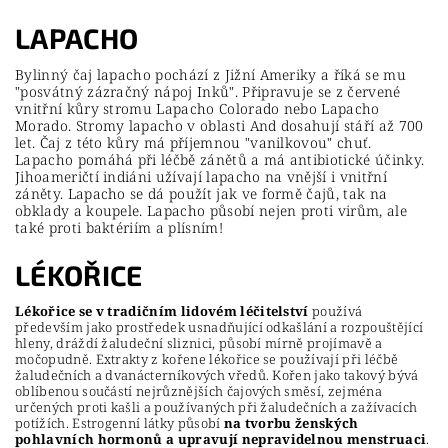
LAPACHO
Bylinný čaj lapacho pochází z Jižní Ameriky a říká se mu
"posvátný zázračný nápoj Inků". Připravuje se z červené
vnitřní kůry stromu Lapacho Colorado nebo Lapacho
Morado. Stromy lapacho v oblasti And dosahují stáří až 700
let. Čaj z této kůry má příjemnou "vanilkovou" chuť.
Lapacho pomáhá při léčbě zánětů a má antibiotické účinky.
Jihoameričtí indiáni užívají lapacho na vnější i vnitřní
záněty. Lapacho se dá použít jak ve formě čajů, tak na
obklady a koupele. Lapacho působí nejen proti virům, ale
také proti baktériím a plísním!
LÉKOŘICE
Lékořice se v tradičním lidovém léčitelství
používá
především jako prostředek usnadňující odkašlání a rozpouštějící
hleny, dráždí žaludeční sliznici, působí mírně projímavě a
močopudně. Extrakty z kořene lékořice se používají při léčbě
žaludečních a dvanácterníkových vředů. Kořen jako takový bývá
oblíbenou součástí nejrůznějších čajových směsí, zejména
určených proti kašli a používaných při žaludečních a zažívacích
potížích. Estrogenní látky působí
na tvorbu ženských
pohlavních hormonů a upravují nepravidelnou menstruaci
.