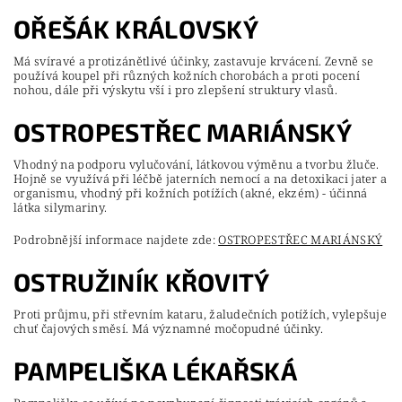
OŘEŠÁK KRÁLOVSKÝ
Má svíravé a protizánětlivé účinky, zastavuje krvácení. Zevně se
používá koupel při různých kožních chorobách a proti pocení
nohou, dále při výskytu vší i pro zlepšení struktury vlasů.
OSTROPESTŘEC MARIÁNSKÝ
Vhodný na podporu vylučování, látkovou výměnu a tvorbu žluče.
Hojně se využívá při léčbě jaterních nemocí a na detoxikaci jater a
organismu, vhodný při kožních potížích (akné, ekzém) - účinná
látka silymariny.
Podrobnější informace najdete zde:
OSTROPESTŘEC MARIÁNSKÝ
OSTRUŽINÍK KŘOVITÝ
Proti průjmu, při střevním kataru, žaludečních potížích, vylepšuje
chuť čajových směsí. Má významné močopudné účinky.
PAMPELIŠKA LÉKAŘSKÁ