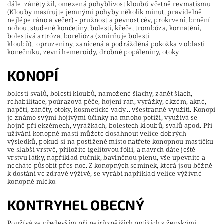
dále záněty žil, omezená pohyblivost kloubů včetně revmatismu
(Klouby masírujte jemnými pohyby několik minut, pravidelně
nejlépe ráno a večer) - pružnost a pevnost cév, prokrvení, brnění
nohou, studené končetiny, bolesti, křeče, trombóza, kornatění,
bolestivá artróza, borelióza (zmírňuje bolesti
kloubů), opruzeniny, zanícená a podrážděná pokožka v oblasti
konečníku, zevní hemeroidy, drobné popáleniny, otoky
KONOPÍ
bolesti svalů, bolesti kloubů, namožené šlachy, zánět šlach,
rehabilitace, poúrazová péče, hojení ran, vyrážky, ekzém, akné,
napětí, záněty, otoky, kosmetické vady... všestranné využití. Konopí
je známo svými hojivými účinky na mnoho potíží, využívá se
hojně při ekzémech, vyrážkách, bolestech kloubů, svalů apod. Při
užívání konopné masti můžete dosáhnout velice dobrých
výsledků, pokud si na postižené místo natřete konopnou mastičku
ve slabší vrstvě, přiložíte igelitovou fólii, a navrch dáte ještě
vrstvu látky, například ručník, bavlněnou plenu, vše upevníte a
necháte působit přes noc. Z konopných semínek, která jsou běžně
k dostání ve zdravé výživě, se vyrábí například velice výživné
konopné mléko.
KONTRYHEL OBECNÝ
Používá se především při nejrůznějších potížích s ženskými