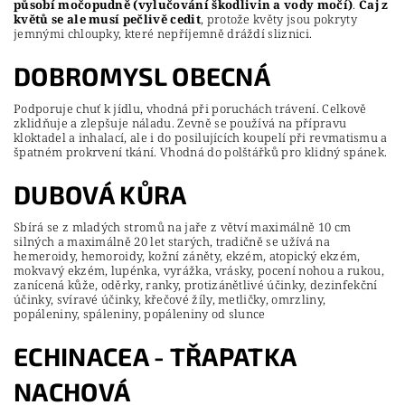
působí močopudně (vylučování škodlivin a vody močí)
.
Čaj z
květů se ale musí pečlivě cedit
, protože květy jsou pokryty
jemnými chloupky, které nepříjemně dráždí sliznici.
DOBROMYSL OBECNÁ
Podporuje chuť k jídlu, vhodná při poruchách trávení. Celkově
zklidňuje a zlepšuje náladu. Zevně se používá na přípravu
kloktadel a inhalací, ale i do posilujících koupelí při revmatismu a
špatném prokrvení tkání. Vhodná do polštářků pro klidný spánek.
DUBOVÁ KŮRA
Sbírá se z mladých stromů na jaře z větví maximálně 10 cm
silných a maximálně 20 let starých, tradičně se užívá na
hemeroidy, hemoroidy, kožní záněty, ekzém, atopický ekzém,
mokvavý ekzém, lupénka, vyrážka, vrásky, pocení nohou a rukou,
zanícená kůže, oděrky, ranky, protizánětlivé účinky, dezinfekční
účinky, svíravé účinky, křečové žíly, metličky, omrzliny,
popáleniny, spáleniny, popáleniny od slunce
ECHINACEA - TŘAPATKA
NACHOVÁ