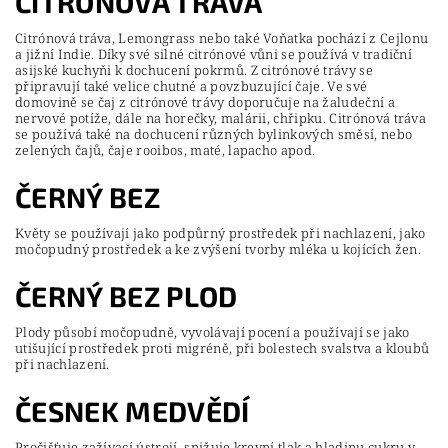
CITRÓNOVÁ TRÁVA
Citrónová tráva, Lemongrass nebo také Voňatka pochází z Cejlonu
a jižní Indie. Díky své silné citrónové vůni se používá v tradiční
asijské kuchyňi k dochucení pokrmů. Z citrónové trávy se
připravují také velice chutné a povzbuzující čaje. Ve své
domovině se čaj z citrónové trávy doporučuje na žaludeční a
nervové potíže, dále na horečky, malárii, chřipku. Citrónová tráva
se používá také na dochucení různých bylinkových směsí, nebo
zelených čajů, čaje rooibos, maté, lapacho apod.
ČERNÝ BEZ
Květy se používají jako podpůrný prostředek při nachlazení, jako
močopudný prostředek a ke zvýšení tvorby mléka u kojících žen.
ČERNÝ BEZ PLOD
Plody působí močopudně, vyvolávají pocení a používají se jako
utišující prostředek proti migréně, při bolestech svalstva a kloubů
při nachlazení.
ČESNEK MEDVĚDÍ
Pročišťuje zažívací ústrojí, snižuje krevní tlak a hladinu cukru v