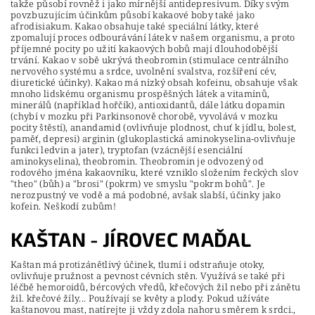
takže působí rovněž i jako mírnější antidepresivum. Díky svým
povzbuzujícím účinkům působí kakaové boby také jako
afrodisiakum. Kakao obsahuje také speciální látky, které
zpomalují proces odbourávání látek v našem organismu, a proto
příjemné pocity po užití kakaových bobů mají dlouhodobější
trvání. Kakao v sobě ukrývá theobromin (stimulace centrálního
nervového systému a srdce, uvolnění svalstva, rozšíření cév,
diuretické účinky). Kakao má nízký obsah kofeinu, obsahuje však
mnoho lidskému organismu prospěšných látek a vitamínů,
minerálů (například hořčík), antioxidantů, dále látku dopamin
(chybí v mozku při Parkinsonově chorobě, vyvolává v mozku
pocity štěstí), anandamid (ovlivňuje plodnost, chuť k jídlu, bolest,
paměť, depresi) arginin (glukoplastická aminokyselina-ovlivňuje
funkci ledvin a jater), tryptofan (vzácnější esenciální
aminokyselina), theobromin. Theobromin je odvozený od
rodového jména kakaovníku, které vzniklo složením řeckých slov
"theo" (bůh) a "brosi" (pokrm) ve smyslu "pokrm bohů". Je
nerozpustný ve vodě a má podobné, avšak slabší, účinky jako
kofein. Neškodí zubům!
KAŠTAN - JÍROVEC MAĎAL
Kaštan má protizánětlivý účinek, tlumí i odstraňuje otoky,
ovlivňuje pružnost a pevnost cévních stěn. Využívá se také při
léčbě hemoroidů, bércových vředů, křečových žil nebo při zánětu
žil. křečové žíly... Používají se květy a plody. Pokud užíváte
kaštanovou mast, natírejte ji vždy zdola nahoru směrem k srdci.,