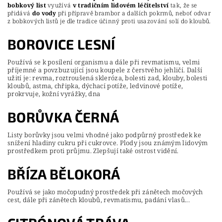
bobkový list
využívá
v tradičním lidovém léčitelství
tak, že se
přidává
do vody
při přípravě brambor a dalších pokrmů, neboť odvar
z bobkových listů je dle tradice účinný proti usazování solí do kloubů.
BOROVICE LESNÍ
Používá se k posílení organismu a dále při revmatismu, velmi
příjemné a povzbuzující jsou koupele z čerstvého jehličí. Další
užití je: revma, roztroušená skleróza, bolesti zad, klouby, bolesti
kloubů, astma, chřipka, dýchací potíže, ledvinové potíže,
prokrvuje, kožní vyrážky, dna
BORŮVKA ČERNÁ
Listy borůvky jsou velmi vhodné jako podpůrný prostředek ke
snížení hladiny cukru při cukrovce. Plody jsou známým lidovým
prostředkem proti průjmu. Zlepšují také ostrost vidění.
BŘÍZA BĚLOKORÁ
Používá se jako močopudný prostředek při zánětech močových
cest, dále při zánětech kloubů, revmatismu, padání vlasů...