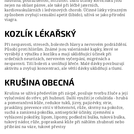
nadváha, podrážděnost, mrzutost. Další účinky kotvičníku jsou
nejen na oblast pánve, ale také při léčbě jaterních,
kardiovaskulárních i ledvinových chorob. Účinné látky výrazným
způsobem zvyšují sexuální apetit (libido), užívá se jako přírodní
viagra.
KOZLÍK LÉKAŘSKÝ
Při nespavosti, stresech, bolestech hlavy a nervovém podráždění.
Působí proti hlístům. Známé jsou valeriánské kapky, které se
vyrábějí z výtažku z kozlíku a mají uklidňující účinek při
srdečních neurózách, nervovém vyčerpání, migrénách a
nespavosti. Tiší bolesti a uvolňují křeče. Malé dávky povzbuzují
aktivitu a zvyšují koncentraci, ale větší dávky uklidňují a tlumí.
KRUŠINA OBECNÁ
Krušina se užívá především při zácpě, posiluje tvorbu žluče a její
vylučování do střev, při hubnutí. Další využití je celulitida - hrubá
a pomerančová kůže, redukce tuků, jizvy, pajizévky, strie,
praskliny, prevence strií v těhotenství, růže, skvrny na pokožce,
suchá a zanícená pokožka, antiseptické účinky, zjemnění a
vyhlazení pokožky, lipom, lipomy, podkožní bulka, tuková bulka,
tukový nádor, růže, popraskaná kůže při náhlém zhubnutí nebo
přibrání na váze, tukové převisy