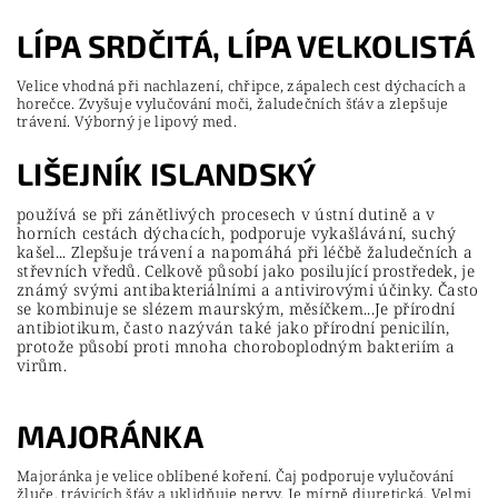
LÍPA SRDČITÁ, LÍPA VELKOLISTÁ
Velice vhodná při nachlazení, chřipce, zápalech cest dýchacích a
horečce. Zvyšuje vylučování moči, žaludečních šťáv a zlepšuje
trávení. Výborný je lipový med.
LIŠEJNÍK ISLANDSKÝ
používá se při zánětlivých procesech v ústní dutině a v
horních cestách dýchacích, podporuje vykašlávání, suchý
kašel... Zlepšuje trávení a napomáhá při léčbě žaludečních a
střevních vředů. Celkově působí jako posilující prostředek, je
známý svými antibakteriálními a antivirovými účinky. Často
se kombinuje se slézem maurským, měsíčkem...Je přírodní
antibiotikum, často nazýván také jako přírodní penicilín,
protože působí proti mnoha choroboplodným bakteriím a
virům.
MAJORÁNKA
Majoránka je velice oblíbené koření. Čaj podporuje vylučování
žluče, trávicích šťáv a uklidňuje nervy. Je mírně diuretická. Velmi