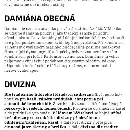
krvi, má silné dezinfekční účinky.
DAMIÁNA OBECNÁ
Damiana je označována jako posvátná rostlina Aztéků. V Mexiku
se údajně damiána používá jako tradiční ženské přírodní
afrodisiakum. Čaj z damiány pijí údajně indiánské ženy hodinu či
dvě před pohlavním aktem kvůli lepšímu prožitku. Při kombinaci
s jinanem dvoulaločným (ginko biloba) silně posiluje mozkovou
činnost (při dynamogenii) a úspěchy byly zaznamenány v této
kombinaci i při léčbě Parkinsonovo nemoci. Damiána má velice
příjemnou vůni i chuť podobnou citrusovým plodům, někomu
připomíná heřmánek. Je léčivkou pro ženy, na hormonální
nerovnováhu apod.
DIVIZNA
Dle tradičního lidového léčitelství se divizna
(květ nebo list)
používá
při kašli, zánětu průdušek, chrapotu a při
astmatické bronchitidě
.
Zevně
se divizna tradičně používá při
bércových vředech, hemeroidech.
Přidává se do směsí na kašel
a do průduškových směsí.
V lidovém léčitelství
se hojně
užívá
květ divizny
nebo
také list divizny především na
odhlenění/zahlenění, kašel
, a dále květ divizny prospívá
činnosti jater, sleziny a brzlíku,
a dále
divizna dle tradice