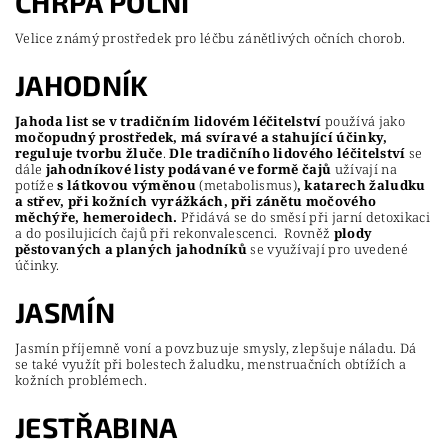
CHRPA POLNÍ
Velice známý prostředek pro léčbu zánětlivých očních chorob.
JAHODNÍK
Jahoda list se v tradičním lidovém léčitelství
používá jako
močopudný prostředek, má svíravé a stahující účinky,
reguluje tvorbu žluče
.
Dle tradičního lidového léčitelství
se
dále
jahodníkové listy podávané ve formě čajů
užívají na
potíže
s látkovou výměnou
(metabolismus)
, katarech žaludku
a střev, při kožních vyrážkách, při zánětu močového
měchýře, hemeroidech.
Přidává se do směsí při jarní detoxikaci
a do posilujicích čajů při rekonvalescenci. Rovněž
plody
pěstovaných a planých jahodníků
se využívají pro uvedené
účinky.
JASMÍN
Jasmín příjemně voní a povzbuzuje smysly, zlepšuje náladu. Dá
se také využít při bolestech žaludku, menstruačních obtížích a
kožních problémech.
JESTŘABINA