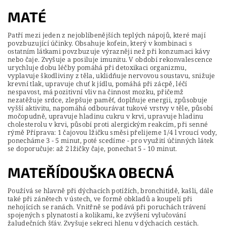
MATÉ
Patří mezi jeden z nejoblíbenějších teplých nápojů, které mají
povzbuzující účinky. Obsahuje kofein, který v kombinaci s
ostatním látkami povzbuzuje výrazněji než při konzumaci kávy
nebo čaje. Zvyšuje a posiluje imunitu. V období rekonvalescence
urychluje dobu léčby pomáhá při detoxikaci organizmu,
vyplavuje škodliviny z těla, uklidňuje nervovou soustavu, snižuje
krevní tlak, upravuje chuť k jídlu, pomáhá při zácpě, léčí
nespavost, má pozitivní vliv na činnost mozku, přičemž
nezatěžuje srdce, zlepšuje paměť, doplňuje energii, způsobuje
vyšší aktivitu, napomáhá odbourávat tukové vrstvy v těle, působí
močopudně, upravuje hladinu cukru v krvi, upravuje hladinu
cholesterolu v krvi, působí proti alergickým reakcím, při senné
rýmě Příprava: 1 čajovou lžičku směsi přelijeme 1/4 l vroucí vody,
ponecháme 3 - 5 minut, poté scedíme - pro využití účinných látek
se doporučuje: až 2 lžičky čaje, ponechat 5 - 10 minut.
MATEŘÍDOUŠKA OBECNÁ
Používá se hlavně při dýchacích potížích, bronchitidě, kašli, dále
také při zánětech v ústech, ve formě obkladů a koupelí při
nehojících se ranách. Vnitřně se podává při poruchách trávení
spojených s plynatostí a kolikami, ke zvýšení vylučování
žaludečních šťáv. Zvyšuje sekreci hlenu v dýchacích cestách.