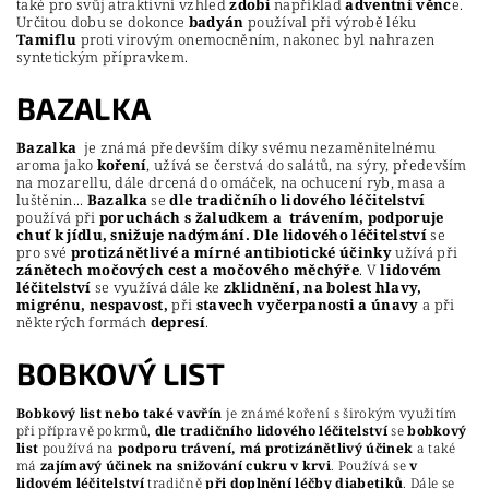
také pro svůj atraktivní vzhled
zdobí
například
adventní věnc
e.
Určitou dobu se dokonce
badyán
používal při výrobě léku
Tamiflu
proti virovým onemocněním, nakonec byl nahrazen
syntetickým přípravkem.
BAZALKA
Bazalka
je známá především díky svému nezaměnitelnému
aroma jako
koření
, užívá se čerstvá do salátů, na sýry, především
na mozarellu, dále drcená do omáček, na ochucení ryb, masa a
luštěnin...
Bazalka
se
dle tradičního lidového léčitelství
používá při
poruchách s žaludkem a trávením, podporuje
chuť k jídlu, snižuje nadýmání.
Dle lidového léčitelství
se
pro své
protizánětlivé a mírné antibiotické účinky
užívá při
zánětech močových cest a močového měchýře
. V
lidovém
léčitelství
se využívá dále ke
zklidnění, na bolest hlavy,
migrénu, nespavost,
při
stavech vyčerpanosti a únavy
a při
některých formách
depresí
.
BOBKOVÝ LIST
Bobkový list nebo také vavřín
je známé koření s širokým využitím
při přípravě pokrmů,
dle tradičního lidového léčitelství
se
bobkový
list
používá na
podporu trávení, má protizánětlivý účinek
a také
má
zajímavý účinek na snižování cukru v krvi
. Používá se
v
lidovém léčitelství
tradičně
při doplnění léčby diabetiků
. Dále se