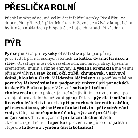
PŘESLIČKA ROLNÍ
Působí močopudně, má velké desinfekční účinky. Přesličku lze
doporučit i při léčbě plicních chorob. Zevně se užívá v koupelích a
bylinných obkladech při špatně se hojících ranách či vředech.
PÝR
Pýr se
používá pro
vysoký obsah slizu
jako podpůrný
prostředek při narušených stěnách
žaludku, dvanácterníku a
střev
. Obsahuje inositol, draselné soli, sacharidy, slizy, kyselinu
křemičitou, inulin a různé enzymy.
Kyselina křemičitá
má velmi
příznivý vliv
na stav kostí, očí, zubů, chrupavek, vazivové
tkáně, kloubů a šlach.
V
lidovém léčitelství
se používá také na
poruchy látkové výměny
,
podporuje trávení při poruchách
funkce žlučníku a jater.
Výrazně
snižuje hladinu
cholesterolu
(jeho pokles je možné zjistit již po dvou dnech po
zahájení pravidelného užívání
pýru
). Dále se
pýr
dle tradičního
lidového léčitelství
používá
při poruchách krevního oběhu,
při revmatismu, při snížené funkci ledvin
-
při zadržování
vody
v těle, má
močopudné účinky, výrazně pročišťuje
organismus
(hlavní význam)
při kožních chorobách
-
ekzémech (potlačuje i
lupénku
), preventivně působí na
játra
a
zlepšuje
látkovou výměnu (metabolismus)
.