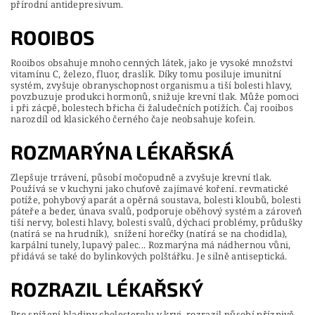
přírodní antidepresivum.
ROOIBOS
Rooibos obsahuje mnoho cenných látek, jako je vysoké množství
vitamínu C, železo, fluor, draslík. Díky tomu posiluje imunitní
systém, zvyšuje obranyschopnost organismu a tiší bolesti hlavy,
povzbuzuje produkci hormonů, snižuje krevní tlak. Může pomoci
i při zácpě, bolestech břicha či žaludečních potížích. Čaj rooibos
narozdíl od klasického černého čaje neobsahuje kofein.
ROZMARÝNA LÉKAŘSKÁ
Zlepšuje trrávení, působí močopudně a zvyšuje krevní tlak.
Používá se v kuchyni jako chuťově zajímavé koření. revmatické
potíže, pohybový aparát a opěrná soustava, bolesti kloubů, bolesti
páteře a beder, únava svalů, podporuje oběhový systém a zároveň
tiší nervy, bolesti hlavy, bolesti svalů, dýchací problémy, průdušky
(natírá se na hrudník), snížení horečky (natírá se na chodidla),
karpální tunely, lupavý palec... Rozmarýna má nádhernou vůni,
přidává se také do bylinkových polštářku. Je silně antiseptická.
ROZRAZIL LÉKAŘSKÝ
Pro snížení hladiny cholesterolu v krvi, rozrazil působí příznivě