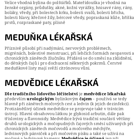
Velice vhodná bylina do polštářků. Mateřídouška je vhodná na
ženské orgány, průdušky, akné, kožní vyrážky, hnisavé rány, rány,
boláky, vředy, při bolestech krku, bolesti svalů, bolesti břicha,
bolesti hlavy, křečové žíly, bércové vředy, popraskaná kůže, bříška
prstů, rozpraskané paty, plísně
MEDUŇKA LÉKAŘSKÁ
Příznivě působí při nadýmání, nervových problémech,
migrénách, bolestivé menstruaci, při lehčích formách nespavosti a
chronických zánětech žlučníku. Přidává se do směsí na zklidnění,
do dětských čajů i pro dochucení některých pokrmů. Čerstvé
meduňkové listy mají svěží citrónovou vůni.
MEDVĚDICE LÉKAŘSKÁ
Dle tradičního lidového léčitelství
je
medvědice lékařská
především
urologickým
bylinkovým
čajem
- používá se tedy
hlavně při zánětech močových cest a ledvin (k jejich dezinfekci).
Protizánětlivý účinek medvědice se projevuje také v trávicím
ústrojí. Hlavní obsahovou látkou je glykosid arbutin, dále pak
třísloviny a flavonoidy. Medvědice bývá tradiční součástí většiny
druhů urologických a močopudných čajových směsí užívaných při
chronických zánětech močovodů a močového měchýře,
ledvinových pánviček a při močovém písku a také se užívá na
močové a ledvinové kameny.
Medvědice je účinná
jen při