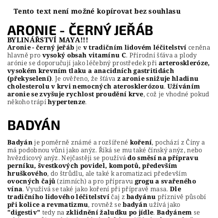
Tento text není možné kopírovat bez souhlasu
ARONIE - ČERNÝ JEŘÁB
BYLINÁŘSTVÍ MAYA!!!
Aronie - černý jeřáb
je
v tradičním lidovém léčitelství
ceněna
hlavně pro
vysoký obsah vitamínu C
. Přírodní šťáva a plody
arónie se doporučují jako léčebný prostředek při
arteroskleróze,
vysokém krevním tlaku a anacidních gastritidách
(překyselení)
. Je ověřeno, že šťáva
z aronie snižuje hladinu
cholesterolu v krvi nemocných aterosklerózou
.
Užíváním
aronie se zvyšuje rychlost proudění krve
, což je vhodné pokud
někoho trápí
hypertenze
.
BADYÁN
Badyán
je poměrně známé a rozšířené
koření
, pochází z Číny a
má podobnou vůni jako anýz. Říká se mu také čínský anýz, nebo
hvězdicový anýz. Nejčastěji se používá
do směsí na přípravu
perníku, švestkových povidel, kompotů, především
hruškového
, do štrůdlu, ale také k aromatizaci především
ovocných čajů
(zimních) a pro přípravu
grogu a svařeného
vína
. Využívá se také jako koření při přípravě masa.
Dle
tradičního lidového léčitelství
čaj z
badyánu
příznivě působí
při kolice a revmatizmu
, rovněž se
badyán
užívá jako
"digestiv"
tedy na
zklidnění žaludku po jídle
.
Badyánem
se