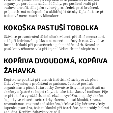
orgány, po porodu na stažení dělohy, pro posílení svalů při
svalové artrofii, dále jako svíravý prostředek proti krvácení,
průjmech, má močopudné a uklidňující účinky. Uplatňuje se při
bolestivé menstruaci a v klimaktériu.
KOKOŠKA PASTUŠÍ TOBOLKA
Užívá se pro zmírnění děložního krvácení, při silné menstruaci,
také při ledvinovém písku a nemocech močových cest. Zevně ve
formě obkladů při poraněních a pohmožděninách. Nesmí se
používat v těhotenství a při kojení. Velice chutná slepicím :)
KOPŘIVA DVOUDOMÁ, KOPŘIVA
ŽAHAVKA
Kopřiva se používá při jarních čistících kúrách pro zlepšení
látkové výměny a pročištění organismu. Celkově posiluje
organismus a působí diureticky. Zevně se listy i nať používají na
ekzémy a špatně se hojící rány, ale také jako vlasové tonikum. Pije
se při akné a vyrážkách. akné, ekzém, vyrážka, atopický ekzém,
šupinky ve vlasech, seberoický ekzém, bolesti kloubů, revma,
revmatismus, roztroušená skleróza, křečové žíly, bércové vředy,
lupénka, psoriáza, bolesti kloubů při borelióze, hemeroidy, bolesti
zad, dna. Kopřiva žahavka více pálí.