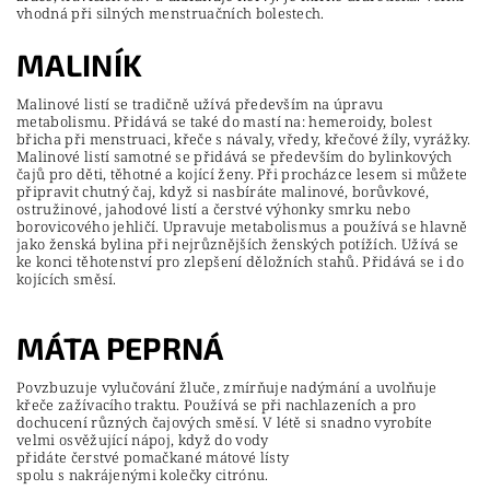
vhodná při silných menstruačních bolestech.
MALINÍK
Malinové listí se tradičně užívá především na úpravu
metabolismu. Přidává se také do mastí na: hemeroidy, bolest
břicha při menstruaci, křeče s návaly, vředy, křečové žíly, vyrážky.
Malinové listí samotné se přidává se především do bylinkových
čajů pro děti, těhotné a kojící ženy. Při procházce lesem si můžete
připravit chutný čaj, když si nasbíráte malinové, borůvkové,
ostružinové, jahodové listí a čerstvé výhonky smrku nebo
borovicového jehličí. Upravuje metabolismus a používá se hlavně
jako ženská bylina při nejrůznějších ženských potížích. Užívá se
ke konci těhotenství pro zlepšení děložních stahů. Přidává se i do
kojících směsí.
MÁTA PEPRNÁ
Povzbuzuje vylučování žluče, zmírňuje nadýmání a uvolňuje
křeče zažívacího traktu. Používá se při nachlazeních a pro
dochucení různých čajových směsí. V létě si snadno vyrobíte
velmi osvěžující nápoj, když do vody
přidáte čerstvé pomačkané mátové lísty
spolu s nakrájenými kolečky citrónu.