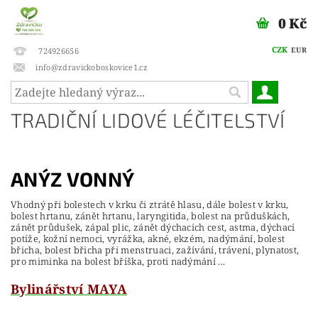
0 Kč
CZK
EUR
724926656
info@zdravickoboskovice1.cz
TRADIČNÍ LIDOVÉ LÉČITELSTVÍ
ANÝZ
VONNÝ
Vhodný při bolestech v krku či ztrátě hlasu, dále bolest v krku,
bolest hrtanu, zánět hrtanu, laryngitida, bolest na průduškách,
zánět průdušek, zápal plic, zánět dýchacích cest, astma, dýchací
potíže, kožní nemoci, vyrážka, akné, ekzém, nadýmání, bolest
břicha, bolest břicha při menstruaci, zažívání, trávení, plynatost,
pro miminka na bolest bříška, proti nadýmání ...
Bylinářství MAYA