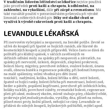
V tradičním lidovém léčitelství se lékořice
nejvíce používá
jako prostředek
proti kašli a chrapotu
,
k odhlenění, na
zahlenění, na vykašlání,
dále
při zácpě a revmatismu
. Má
také rozsáhlé použití v potravinářském průmyslu při výrobě
limonád a některých druhů piv.
Díky své sladké chuti se
využívá k výrobě cukrovinek proti kašli a chrapotu.
LEVANDULE LÉKAŘSKÁ
Při nervovém vyčerpání a nespavosti, na ženské potíže. Zevně se
užívá do koupelí při špatně se hojících ranách, ale hlavně do
kosmetických koupelí a jiných přípravků. Velice často se dává do
polštářů pro klidný spánek, v sáčcích zavěšených ve
skříních odhání moly. na spánky při nespavosti a závratích, na
spánky při nervozitě, úzkosti, depresích, zlepšení prokrvení,
bolesti hlavy, migrény, povrchové infekce, svalové bolesti, únava
svalů, obnova buněk a regenerace pokožky, při bodnutí hmyzem,
na malé spáleniny, velmi vhodná pro děti (není
toxická!), nadýmání, kolika, bolení bříška u dětí, ostré bolesti,
špatně se hojící ranky, bolesti břicha při menstruaci, bolesti zad,
beder a páteře, popálení kopřivami, povrchově při infekcích krku,
boláky na kůži, povrchové záněty, revmatické bolesti, regenerace
pleti při akné, mokvavý ekzém, mírně stahuje póry, chladivý efekt,
prokrvuje pleť,molusky,moluska, vyrážky, dna, plíseň na nohou,
plíseň mezi prsty, kožní plíseň, nehojící se rány. Levandule se
přidává do solných koupelí, bylinkových polštářků, mýdel apod.