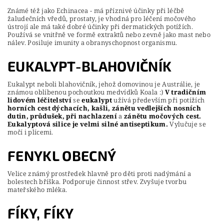
Známé též jako Echinacea - má příznivé účinky při léčbě
žaludečních vředů, prostaty, je vhodná pro léčení močového
ústrojí ale má také dobré účinky při dermatických potížích.
Používá se vnitřně ve formě extraktů nebo zevně jako mast nebo
nálev. Posiluje imunity a obranyschopnost organismu.
EUKALYPT-BLAHOVIČNÍK
Eukalypt neboli blahovičník, jehož domovinou je Austrálie, je
známou oblíbenou pochoutkou medvídků Koala :)
V tradičním
lidovém léčitelství
se
eukalypt
užívá především při potížích
horních cest dýchacích, kašli, zánětu vedlejších nosních
dutin, průdušek, při nachlazení
a
zánětu močových cest.
Eukalyptová silice je velmi silné antiseptikum.
Vylučuje se
močí i plícemi.
FENYKL OBECNÝ
Velice známý prostředek hlavně pro děti proti nadýmání a
bolestech bříška. Podporuje činnost střev. Zvyšuje tvorbu
mateřského mléka.
FÍKY, FÍKY