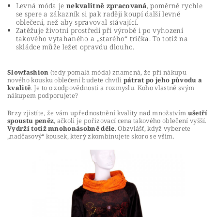
Levná móda je
nekvalitně zpracovaná
, poměrně rychle
se spere a zákazník si pak raději koupí další levné
oblečení, než aby spravoval stávající.
Zatěžuje životní prostředí při výrobě i po vyhození
takového vytahaného a „starého“ trička. To totiž na
skládce může ležet opravdu dlouho.
Slowfashion
(tedy pomalá móda) znamená, že při nákupu
nového kousku oblečení budete chvíli
pátrat po jeho původu a
kvalitě
. Je to o zodpovědnosti a rozmyslu. Koho vlastně svým
nákupem podporujete?
Brzy zjistíte, že vám upřednostnění kvality nad množstvím
ušetří
spoustu peněz
, ačkoli je pořizovací cena takového oblečení vyšší.
Vydrží totiž mnohonásobně déle
. Obzvlášť, když vyberete
„nadčasový“ kousek, který zkombinujete skoro se vším.