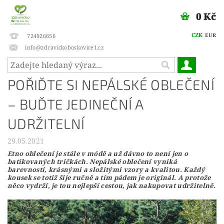
0 Kč
CZK
EUR
724926656
info@zdravickoboskovice1.cz
POŘIĎTE SI NEPÁLSKÉ OBLEČENÍ
– BUĎTE JEDINEČNÍ A
UDRŽITELNÍ
29.05.2021
Etno oblečení je stále v módě a už dávno to není jen o
batikovaných tričkách. Nepálské oblečení vyniká
barevností, krásnými a složitými vzory a kvalitou. Každý
kousek se totiž šije ručně a tím pádem je originál. A protože
něco vydrží, je tou nejlepší cestou, jak nakupovat udržitelně.