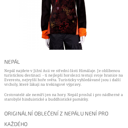
NEPÁL
Nepál najdete v Jižní Asii ve střední části Himálaje. Je oblíbenou
turistickou destinací - ti nejlepší horolezci testují svoje hranice na
Everestu, nejvyšší hoře světa. Turisticky vyhledávané jsou i další
vrcholy, které lákají na trekingové výpravy.
Cestovatelé ale nemíří jen na hory. Nepál proslul i pro nádherné a
starobylé hinduistické a buddhistické památky.
ORIGINÁLNÍ OBLEČENÍ Z NEPÁLU NENÍ PRO
KAŽDÉHO