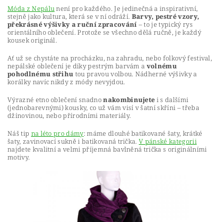
Móda z Nepálu
není pro každého. Je jedinečná a inspirativní,
stejně jako kultura, která se v ní odráží.
Barvy, pestré vzory,
překrásné výšivky a ruční zpracování
– to je typický rys
orientálního oblečení. Protože se všechno dělá ručně, je každý
kousek originál.
Ať už se chystáte na procházku, na zahradu, nebo folkový festival,
nepálské oblečení je díky pestrým barvám a
volnému
pohodlnému střihu
tou pravou volbou. Nádherné výšivky a
korálky navíc nikdy z módy nevyjdou.
Výrazné etno oblečení snadno
nakombinujete
i s dalšími
(jednobarevnými) kousky, co už vám visí v šatní skříni – třeba
džínovinou, nebo přírodními materiály.
Náš tip
na léto pro dámy
: máme dlouhé batikované šaty, krátké
šaty, zavinovací sukně i batikovaná trička.
V pánské kategorii
najdete kvalitní a velmi příjemná bavlněná trička s originálními
motivy.