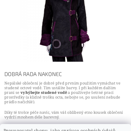
DOBRÁ RADA NAKONEC
Nepálské oblečení je dobré před prvním použitím vymáchat ve
studené octové vodě. Tím ustálíte barvy. I při každém dalším
praní se
vyhýbejte studené vodě
a používejte šetrné prací
prostředky (a klidně trošku octa, nebojte se, po usušení nebude
prádlo načichlé).
Díky té trošce péče navíc, vám váš oblíbený etno kousek oblečení
vydrží mnohem déle barevný.
Provozovatel shopu, jako správce osobních údajů