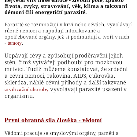
největší vliv naše emoce - životní pole, způsob
života, zvyky, stravování, věk, klima a takzvaní
démoni čili energetičtí parazité.
Parazité se rozmnožují v krvi nebo cévách, vyvolávají
různé nemoci a napadají intoxikované a
opotřebované orgány, jež si podmaňují a tvoří v nich
-
tumory
.
Ucpávají cévy a způsobují proděravění jejich
stěn, čímž vytvářejí podhoubí pro mozkovou
mrtvici. Tudíž můžeme konstatovat, že srdeční
a cévní nemoci, rakovina, AIDS, cukrovka,
skleróza, náhlé cévní příhody a další takzvané
civilizační choroby
vyvolávají parazité usazení v
organismu.
První obranná síla člověka - vědomí
Vědomí pracuje se smyslovými orgány, pamětí a