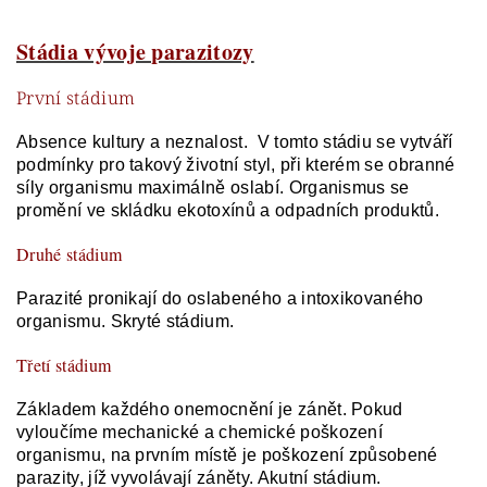
Stádia vývoje parazitozy
První stádium
Absence kultury
a neznalost.
V tomto s
tádiu se vytváří
podmínky pro takový životní styl, při kterém se obranné
síly organismu maximálně oslabí. Organismus se
promění ve skládku ekotoxínů a odpadních produktů.
Druhé stádium
Parazité pronikají do oslabeného a intoxikovaného
organismu. Skryté stádium.
Třetí stádium
Základem každého onemocnění je zánět. Pokud
vyloučíme mechanické a chemické poškození
organismu, na prvním místě je poškození způsobené
parazity, jíž vyvolávají záněty. Akutní stádium.