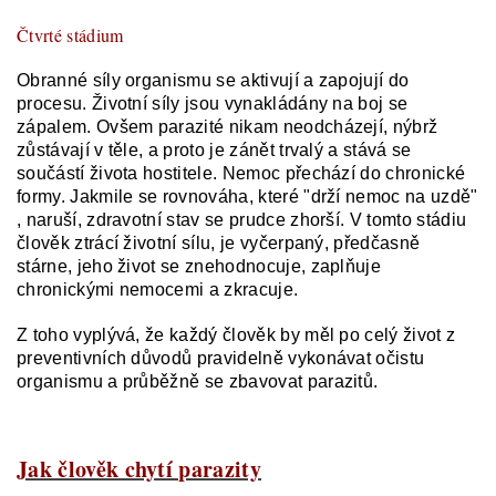
Čtvrté stádium
Obranné síly organismu se aktivují a zapojují do
procesu. Životní síly jsou vynakládány na boj se
zápalem. Ovšem parazité nikam neodcházejí, nýbrž
zůstávají v těle, a proto je zánět trvalý a stává se
součástí života hostitele. Nemoc přechází do chronické
formy. Jakmile se rovnováha, které "drží nemoc na uzdě"
, naruší, zdravotní stav se prudce zhorší. V tomto stádiu
člověk ztrácí životní sílu, je vyčerpaný, předčasně
stárne, jeho život se znehodnocuje, zaplňuje
chronickými nemocemi a zkracuje.
Z toho vyplývá, že každý člověk by měl po celý život z
preventivních důvodů pravidelně vykonávat očistu
organismu a průběžně se zbavovat parazitů.
Jak člověk chytí parazity