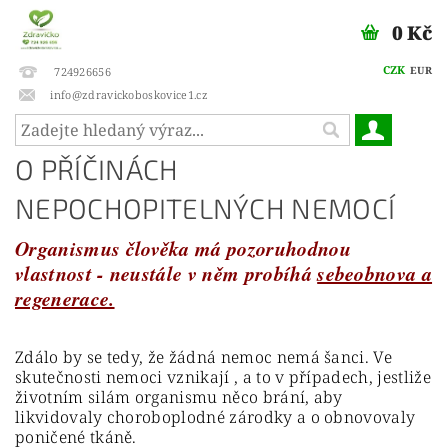
0 Kč
CZK
EUR
724926656
info@zdravickoboskovice1.cz
O PŘÍČINÁCH
NEPOCHOPITELNÝCH NEMOCÍ
Organismus člověka má pozoruhodnou
vlastnost - neustále v něm probíhá
sebeobnova a
regenerace.
Zdálo by se tedy, že žádná nemoc nemá šanci. Ve
skutečnosti nemoci vznikají , a to v případech, jestliže
životním silám organismu něco brání, aby
likvidovaly choroboplodné zárodky a o obnovovaly
poničené tkáně.