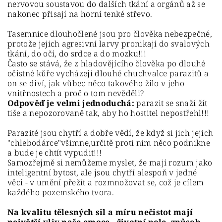
nervovou soustavou do dalších tkání a orgánů až se
nakonec přisají na horní tenké střevo.
Tasemnice dlouhočlené jsou pro člověka nebezpečné,
protože jejich agresivní larvy pronikají do svalových
tkání, do očí, do srdce a do mozku!!!
Často se stává, že z hladovějícího člověka po dlouhé
očistné kůře vycházejí dlouhé chuchvalce parazitů a
on se diví, jak vůbec něco takového žilo v jeho
vnitřnostech a proč o tom nevěděli?
Odpověď je velmi jednoduchá:
parazit se snaží žít
tiše a nepozorovaně tak, aby ho hostitel nepostřehl!!!
Parazité jsou chytří a dobře vědí, že když si jich jejich
"chlebodárce"všimne,určitě proti nim něco podnikne
a bude je chtít vypudit!!!
Samozřejmě si nemůžeme myslet, že mají rozum jako
inteligentní bytost, ale jsou chytří alespoň v jedné
věci - v umění přežít a rozmnožovat se, což je cílem
každého pozemského tvora.
Na kvalitu tělesných sil a míru nečistot mají