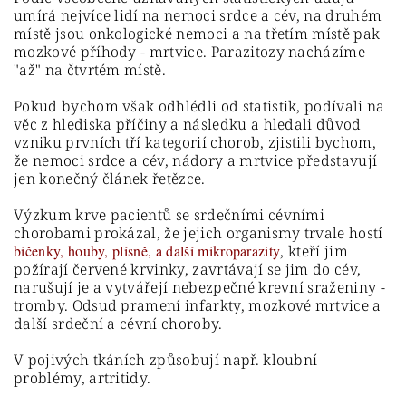
umírá nejvíce lidí na nemoci srdce a cév, na druhém
místě jsou onkologické nemoci a na třetím místě pak
mozkové příhody - mrtvice. Parazitozy nacházíme
"až" na čtvrtém místě.
Pokud bychom však odhlédli od statistik, podívali na
věc z hlediska příčiny a následku a hledali důvod
vzniku prvních tří kategorií chorob, zjistili bychom,
že nemoci srdce a cév, nádory a mrtvice představují
jen konečný článek řetězce.
Výzkum krve pacientů se srdečními cévními
chorobami prokázal, že jejich organismy trvale hostí
bičenky, houby, plísně, a další mikroparazity
, kteří jim
požírají červené krvinky, zavrtávají se jim do cév,
narušují je a vytvářejí nebezpečné krevní sraženiny -
tromby. Odsud pramení infarkty, mozkové mrtvice a
další srdeční a cévní choroby.
V pojivých tkáních způsobují např. kloubní
problémy, artritidy.