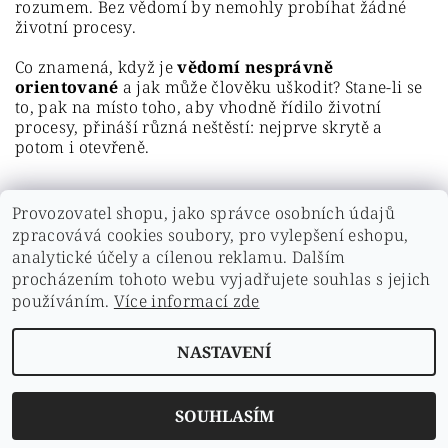
rozumem. Bez vědomí by nemohly probíhat žádné
životní procesy.
Co znamená, když je
vědomí nesprávně
orientované
a jak může člověku uškodit? Stane-li se
to, pak na místo toho, aby vhodně řídilo životní
procesy, přináší různá neštěstí: nejprve skrytě a
potom i otevřeně.
Provozovatel shopu, jako správce osobních údajů
zpracovává cookies soubory, pro vylepšení eshopu,
analytické účely a cílenou reklamu. Dalším
PŘEDCHOZÍ ČLÁNEK
procházením tohoto webu vyjadřujete souhlas s jejich
používáním.
Více informací zde
NASTAVENÍ
Upravit nastavení cookies
2026 ©
Zdravíčko
, všechna práva vyhrazena
Vytvořil Shoptet
SOUHLASÍM