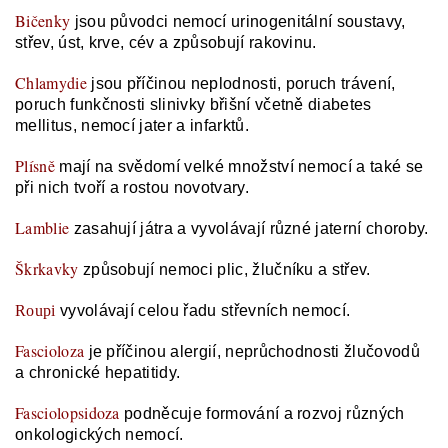
Bičenky
jsou původci nemocí urinogenitální soustavy,
střev, úst, krve, cév a způsobují rakovinu.
Chlamydie
jsou příčinou neplodnosti, poruch trávení,
poruch funkčnosti slinivky břišní včetně diabetes
mellitus, nemocí jater a infarktů.
Plísně
mají na svědomí velké množství nemocí a také se
při nich tvoří a rostou novotvary.
Lamblie
zasahují játra a vyvolávají různé jaterní choroby.
Škrkavky
způsobují nemoci plic, žlučníku a střev.
Roupi
vyvolávají celou řadu střevních nemocí.
Fascioloza
je příčinou alergií, neprůchodnosti žlučovodů
a chronické hepatitidy.
Fasciolopsidoza
podněcuje formování a rozvoj různých
onkologických nemocí.