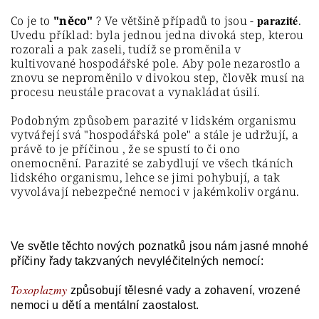
parazité
Co je to
"něco"
? Ve většině případů to jsou -
.
Uvedu příklad: byla jednou jedna divoká step, kterou
rozorali a pak zaseli, tudíž se proměnila v
kultivované hospodářské pole. Aby pole nezarostlo a
znovu se neproměnilo v divokou step, člověk musí na
procesu neustále pracovat a vynakládat úsilí.
Podobným způsobem parazité v lidském organismu
vytvářejí svá "hospodářská pole" a stále je udržují, a
právě to je příčinou , že se spustí to či ono
onemocnění. Parazité se zabydlují ve všech tkáních
lidského organismu, lehce se jimi pohybují, a tak
vyvolávají nebezpečné nemoci v jakémkoliv orgánu.
Ve světle těchto nových poznatků jsou nám jasné mnohé
příčiny řady takzvaných nevyléčitelných nemocí:
Toxoplazmy
způsobují tělesné vady a zohavení, vrozené
nemoci u dětí a mentální zaostalost.