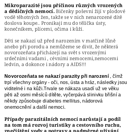
Mikroparazité jsou příčinou různých vrozených
a dědičných nemocí.
Bičenky poševní žijí v plodové
vodě těhotných žen, takže se v nich nenarozené dítě
doslova koupe.. Pronikají mu do tělíčka ústy,
konečníkem, plícemi, očima i kůží.
Děti se nakazí už před narozením v matčině lůně
anebo při porodu a nemůžeme se divit, že některá
novorozeňata přicházejí na svět s vrozenými
srdečními vadami , cévními nemocemi,nemocemi
ledvin, a dokonce i nádory a AIDS!!!
Novorozeňata se nakazí parazity při narození
, čímž
trpí všechny orgány - oči, nos, ústa a hráz, následky jsou
viditelné i na kůži.Trvale se nákaza usadí už ve věku
pěti až osmi měsíců dítěte, vyčerpává slinivku břišní a
někdy způsobuje diabetes mellitus, nádorová
onemocnění a další nemoci.
Případy parazitálních nemocí narůstají a podíl
na tom má rozvoj turistiky a cestovního ruchu,
znečištění vody a potravy a nadměrné užívání