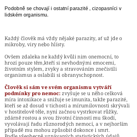
Podobně se chovají i ostatní parazité , cizopasníci v
lidském organismu.
Každý člověk má vždy nějaké parazity, ať už jde o
mikroby, viry nebo hlísty.
Ovšem zdaleka ne každý kvůli nim onemocní, to
hrozí pouze těm,kteří si nevhodnými emocemi,
životním stylem, zvyky a stravováním znečistili
organismus a oslabili si obranyschopnost.
Člověk si sám ve svém organismu vytváří
podmínky pro nemoc:
zvyšuje se u něho celková
míra intoxikace a snižuje se imunita, takže parazité,
kteří se až dosud v tichosti a mírumilovnosti skrývali
v hostitelově těle, nyní začnou vystrkovat růžky,
zdárně rostou a svou životní činností mu škodí,
vyvolávají řadu různorodých nemocí, a v nejhorším
případě mu mohou způsobit dokonce i smrt.
Podle všeobecně uznávaných statistických údajů