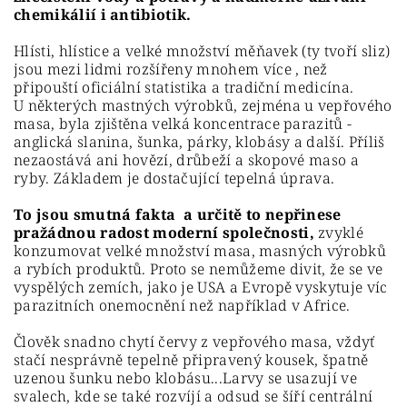
chemikálií i antibiotik.
Hlísti, hlístice a velké množství měňavek (ty tvoří sliz)
jsou mezi lidmi rozšířeny mnohem více , než
připouští oficiální statistika a tradiční medicína.
U některých mastných výrobků, zejména u vepřového
masa, byla zjištěna velká koncentrace parazitů -
anglická slanina, šunka, párky, klobásy a další. Příliš
nezaostává ani hovězí, drůbeží a skopové maso a
ryby. Základem je dostačující tepelná úprava.
To jsou smutná fakta a určitě to nepřinese
pražádnou radost moderní společnosti,
zvyklé
konzumovat velké množství masa, masných výrobků
a rybích produktů. Proto se nemůžeme divit, že se ve
vyspělých zemích, jako je USA a Evropě vyskytuje víc
parazitních onemocnění než například v Africe.
Člověk snadno chytí červy z vepřového masa, vždyť
stačí nesprávně tepelně připravený kousek, špatně
uzenou šunku nebo klobásu...Larvy se usazují ve
svalech, kde se také rozvíjí a odsud se šíří centrální