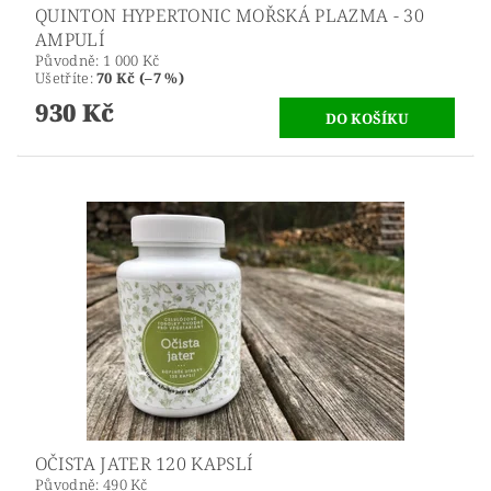
QUINTON HYPERTONIC MOŘSKÁ PLAZMA - 30
AMPULÍ
Původně:
1 000 Kč
Ušetříte
:
70 Kč (–7 %)
930 Kč
OČISTA JATER 120 KAPSLÍ
Původně:
490 Kč