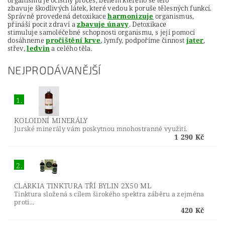
zbavuje škodlivých látek, které vedou k poruše tělesných funkcí.
Správně provedená detoxikace
harmonizuje
organismus,
přináší pocit zdraví a
zbavuje únavy
. Detoxikace
stimuluje samoléčebné schopnosti organismu, s její pomocí
dosáhneme
pročištění krve
, lymfy, podpoříme činnost
jater
,
střev,
ledvin
a celého těla.
NEJPRODÁVANĚJŠÍ
1.
KOLOIDNÍ MINERÁLY
Jurské minerály vám poskytnou mnohostranné využití.
1 290 Kč
2.
CLARKIA TINKTURA TŘÍ BYLIN 2X50 ML
Tinktura složená s cílem širokého spektra záběru a zejména
proti...
420 Kč