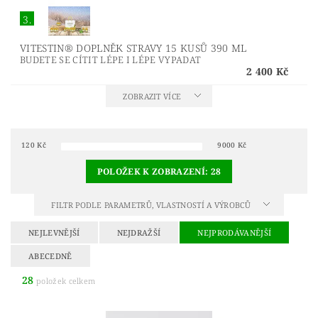
3.
VITESTIN® DOPLNĚK STRAVY 15 KUSŮ 390 ML
BUDETE SE CÍTIT LÉPE I LÉPE VYPADAT
2 400 Kč
ZOBRAZIT VÍCE
120
Kč
9000
Kč
POLOŽEK K ZOBRAZENÍ:
28
FILTR PODLE PARAMETRŮ, VLASTNOSTÍ A VÝROBCŮ
NEJLEVNĚJŠÍ
NEJDRAŽŠÍ
NEJPRODÁVANĚJŠÍ
ABECEDNĚ
28
položek celkem