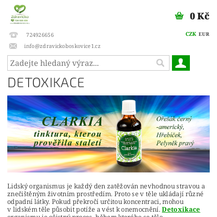
0 Kč
CZK
EUR
724926656
info@zdravickoboskovice1.cz
DETOXIKACE
Lidský organismus je každý den zatěžován nevhodnou stravou a
znečištěným životním prostředím. Proto se v těle ukládají různé
odpadní látky. Pokud překročí určitou koncentraci, mohou
v lidském těle působit potíže a vést k onemocnění.
Detoxikace
organismu je očistný proces, během kterého se tělo