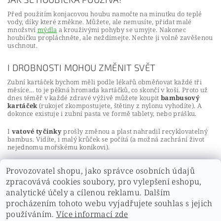
Před použitím konjacovou houbu namočte na minutku do teplé
vody, díky které změkne. Můžete, ale nemusíte, přidat malé
množství
mýdla
a krouživými pohyby se umyjte. Nakonec
houbičku propláchněte, ale neždímejte. Nechte ji volně zavěšenou
uschnout.
I DROBNOSTI MOHOU ZMĚNIT SVĚT
Zubní kartáček bychom měli podle lékařů obměňovat každé tři
měsíce… to je pěkná hromada kartáčků, co skončí v koši. Proto už
dnes téměř v každé zdravé výživě můžete koupit
bambusový
kartáček
(rukojeť zkompostujete, štětiny z nylonu vyhodíte). A
dokonce existuje i zubní pasta ve formě tablety, nebo prášku.
I
vatové tyčinky
prošly změnou a plast nahradil recyklovatelný
bambus. Vidíte, i malý krůček se počítá (a možná zachrání život
nejednomu mořskému koníkovi).
Provozovatel shopu, jako správce osobních údajů
zpracovává cookies soubory, pro vylepšení eshopu,
analytické účely a cílenou reklamu. Dalším
PŘEDCHOZÍ ČLÁNEK
DALŠÍ ČLÁNEK
procházením tohoto webu vyjadřujete souhlas s jejich
používáním.
Více informací zde