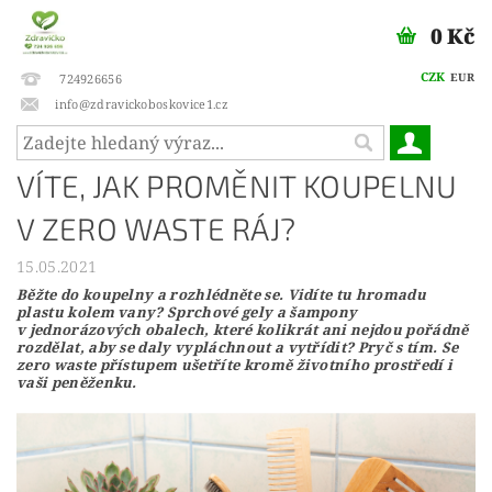
0 Kč
CZK
EUR
724926656
info@zdravickoboskovice1.cz
VÍTE, JAK PROMĚNIT KOUPELNU
V ZERO WASTE RÁJ?
15.05.2021
Běžte do koupelny a rozhlédněte se. Vidíte tu hromadu
plastu kolem vany? Sprchové gely a šampony
v jednorázových obalech, které kolikrát ani nejdou pořádně
rozdělat, aby se daly vypláchnout a vytřídit? Pryč s tím. Se
zero waste přístupem ušetříte kromě životního prostředí i
vaši peněženku.