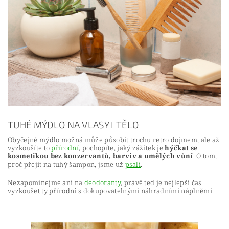
TUHÉ MÝDLO NA VLASY I TĚLO
Obyčejné mýdlo možná může působit trochu retro dojmem, ale až
vyzkoušíte to
přírodní
, pochopíte, jaký zážitek je
hýčkat se
kosmetikou bez konzervantů, barviv a umělých vůní
. O tom,
proč přejít na tuhý šampon, jsme už
psali
.
Nezapomínejme ani na
deodoranty
, právě teď je nejlepší čas
vyzkoušet ty přírodní s dokupovatelnými náhradními náplněmi.