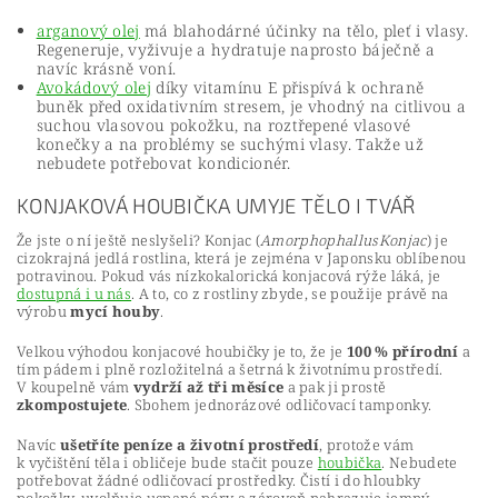
arganový olej
má blahodárné účinky na tělo, pleť i vlasy.
Regeneruje, vyživuje a hydratuje naprosto báječně a
navíc krásně voní.
Avokádový olej
díky vitamínu E přispívá k ochraně
buněk před oxidativním stresem, je vhodný na citlivou a
suchou vlasovou pokožku, na roztřepené vlasové
konečky a na problémy se suchými vlasy. Takže už
nebudete potřebovat kondicionér.
KONJAKOVÁ HOUBIČKA UMYJE TĚLO I TVÁŘ
Že jste o ní ještě neslyšeli? Konjac (
AmorphophallusKonjac
) je
cizokrajná jedlá rostlina, která je zejména v Japonsku oblíbenou
potravinou. Pokud vás nízkokalorická konjacová rýže láká, je
dostupná i u nás
. A to, co z rostliny zbyde, se použije právě na
výrobu
mycí houby
.
Velkou výhodou konjacové houbičky je to, že je
100 % přírodní
a
tím pádem i plně rozložitelná a šetrná k životnímu prostředí.
V koupelně vám
vydrží až tři měsíce
a pak ji prostě
zkompostujete
. Sbohem jednorázové odličovací tamponky.
Navíc
ušetříte peníze a životní prostředí
, protože vám
k vyčištění těla i obličeje bude stačit pouze
houbička
. Nebudete
potřebovat žádné odličovací prostředky. Čistí i do hloubky