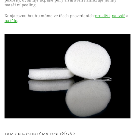
pokožky, uvolňuje ucpané póry a zároveň nahrazuje jemný
masážní peeling.
Konjacovou houbu máme ve třech provedeních:
pro děti
,
na tvář
a
na tělo
.
JAK SE HOUBIČKA POUŽÍVÁ?