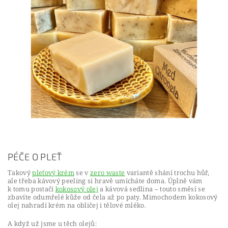
PÉČE O PLEŤ
Takový
pleťový krém
se v
zero waste
variantě shání trochu hůř,
ale třeba kávový peeling si hravě umícháte doma. Úplně vám
k tomu postačí
kokosový olej
a kávová sedlina – touto směsí se
zbavíte odumřelé kůže od čela až po paty. Mimochodem kokosový
olej nahradí krém na obličej i tělové mléko.
A když už jsme u těch olejů: