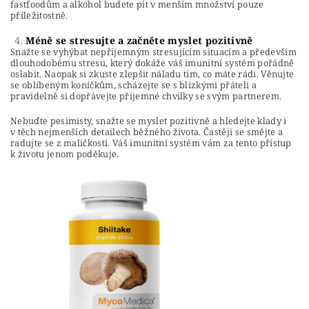
fastfoodům a alkohol budete pít v menším množství pouze
příležitostně.
Méně se stresujte a začněte myslet pozitivně
Snažte se vyhýbat nepříjemným stresujícím situacím a především
dlouhodobému stresu, který dokáže váš imunitní systém pořádně
oslabit. Naopak si zkuste zlepšit náladu tím, co máte rádi. Věnujte
se oblíbeným koníčkům, scházejte se s blízkými přáteli a
pravidelně si dopřávejte příjemné chvilky se svým partnerem.
Nebuďte pesimisty, snažte se myslet pozitivně a hledejte klady i
v těch nejmenších detailech běžného života. Častěji se smějte a
radujte se z maličkostí. Váš imunitní systém vám za tento přístup
k životu jenom poděkuje.