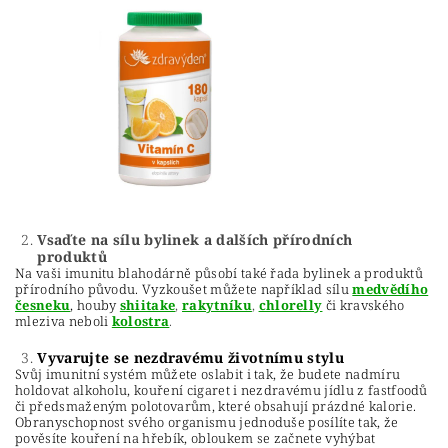
Vsaďte na sílu bylinek a dalších přírodních
produktů
Na vaši imunitu blahodárně působí také řada bylinek a produktů
přírodního původu. Vyzkoušet můžete například sílu
medvědího
česneku
, houby
shiitake
,
rakytníku
,
chlorelly
či kravského
mleziva neboli
kolostra
.
Vyvarujte se nezdravému životnímu stylu
Svůj imunitní systém můžete oslabit i tak, že budete nadmíru
holdovat alkoholu, kouření cigaret i nezdravému jídlu z fastfoodů
či předsmaženým polotovarům, které obsahují prázdné kalorie.
Obranyschopnost svého organismu jednoduše posílíte tak, že
pověsíte kouření na hřebík, obloukem se začnete vyhýbat