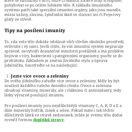
které se nacházejí v krvi, míze či tkáních a které mají schopnost
pohybovat se po celém lidském těle. K základu imunitního
systému patří také speciální imunitní orgány, jako jsou mandle,
mízní uzliny, slezina, lymfoidní tkáň ve sliznici úst či Peyerovy
pláty ve střevě.
Tipy na posílení imunity
To, zda vaše tělo dokáže odolávat vůči vlivům okolního prostředí,
ovlivníte i vy sami. Jestli cítíte, že váš imunitní systém nepracuje
správně, nevytváří dostatečné množství protilátek a má problém
bojovat s viry, bakteriemi i patogenními organismy, pusťte se do
protiútoku. Základem je změna životního stylu a úprava
jídelníčku. Soustřeďte se na následující:
Jezte více ovoce a zeleniny
Do svého jídelníčku zařaďte více ovoce a zeleniny. Měly by být
součástí každého vašeho denního chodu. Ovoce a zelenina
obsahují vitamíny, minerály, ale i vlákninu či antioxidanty, tedy
látky výrazně posilující imunitu.
Pro posílení imunity jsou nejdůležitější vitaminy C, A, B, D a E a
dále minerály hořčík, zinek a selen. Pokud máte i tak těchto
důležitých látek ve stravě nedostatek, může je svému tělu dodat
rovněž formou
doplňků stravy
.