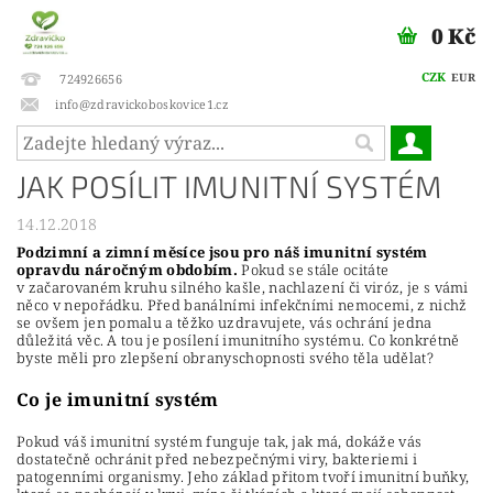
0 Kč
CZK
EUR
724926656
info@zdravickoboskovice1.cz
JAK POSÍLIT IMUNITNÍ SYSTÉM
14.12.2018
Podzimní a zimní měsíce jsou pro náš imunitní systém
opravdu náročným obdobím.
Pokud se stále ocitáte
v začarovaném kruhu silného kašle, nachlazení či viróz, je s vámi
něco v nepořádku. Před banálními infekčními nemocemi, z nichž
se ovšem jen pomalu a těžko uzdravujete, vás ochrání jedna
důležitá věc. A tou je posílení imunitního systému. Co konkrétně
byste měli pro zlepšení obranyschopnosti svého těla udělat?
Co je imunitní systém
Pokud váš imunitní systém funguje tak, jak má, dokáže vás
dostatečně ochránit před nebezpečnými viry, bakteriemi i
patogenními organismy. Jeho základ přitom tvoří imunitní buňky,