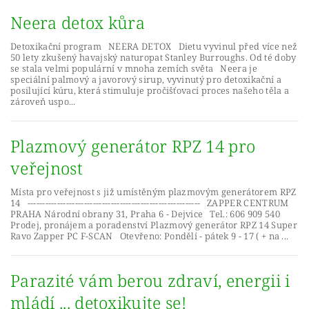
Neera detox kůra
Detoxikační program NEERA DETOX Dietu vyvinul před více než
50 lety zkušený havajský naturopat Stanley Burroughs. Od té doby
se stala velmi populární v mnoha zemích světa Neera je
speciální palmový a javorový sirup, vyvinutý pro detoxikační a
posilující kúru, která stimuluje pročišťovací proces našeho těla a
zároveň uspo...
Plazmový generátor RPZ 14 pro
veřejnost
Místa pro veřejnost s již umístěným plazmovým generátorem RPZ
14 ---------------------------------------------------------- ZAPPER CENTRUM
PRAHA Národní obrany 31, Praha 6 - Dejvice Tel.: 606 909 540
Prodej, pronájem a poradenství Plazmový generátor RPZ 14 Super
Ravo Zapper PC F-SCAN Otevřeno: Pondělí - pátek 9 - 17 ( + na ...
Parazité vám berou zdraví, energii i
mládí ... detoxikujte se!