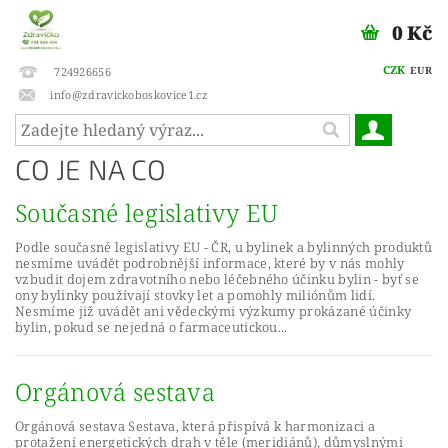
0 Kč
CZK
EUR
724926656
info@zdravickoboskovice1.cz
CO JE NA CO
Současné legislativy EU
Podle současné legislativy EU - ČR, u bylinek a bylinných produktů
nesmíme uvádět podrobnější informace, které by v nás mohly
vzbudit dojem zdravotního nebo léčebného účinku bylin - byť se
ony bylinky používají stovky let a pomohly miliónům lidí.
Nesmíme již uvádět ani vědeckými výzkumy prokázané účinky
bylin, pokud se nejedná o farmaceutickou...
Orgánová sestava
Orgánová sestava Sestava, která přispívá k harmonizaci a
protažení energetických drah v těle (meridiánů), důmyslnými