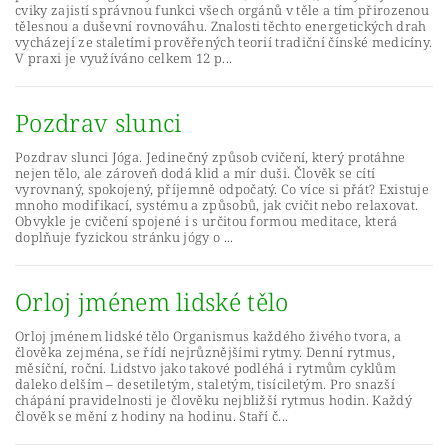
cviky zajistí správnou funkci všech orgánů v těle a tím přirozenou
tělesnou a duševní rovnováhu. Znalosti těchto energetických drah
vycházejí ze staletími prověřených teorií tradiční čínské medicíny.
V praxi je využíváno celkem 12 p...
Pozdrav slunci
Pozdrav slunci Jóga. Jedinečný způsob cvičení, který protáhne
nejen tělo, ale zároveň dodá klid a mír duši. Člověk se cítí
vyrovnaný, spokojený, příjemně odpočatý. Co více si přát? Existuje
mnoho modifikací, systému a způsobů, jak cvičit nebo relaxovat.
Obvykle je cvičení spojené i s určitou formou meditace, která
doplňuje fyzickou stránku jógy o ...
Orloj jménem lidské tělo
Orloj jménem lidské tělo Organismus každého živého tvora, a
člověka zejména, se řídí nejrůznějšími rytmy. Denní rytmus,
měsíční, roční. Lidstvo jako takové podléhá i rytmům cyklům
daleko delším – desetiletým, staletým, tisíciletým. Pro snazší
chápání pravidelnosti je člověku nejbližší rytmus hodin. Každý
člověk se mění z hodiny na hodinu. Staří č...