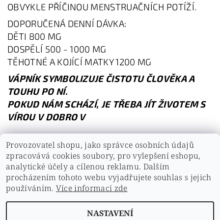
OBVYKLE PŘÍČINOU MENSTRUAČNÍCH POTÍŽÍ.
DOPORUČENÁ DENNÍ DÁVKA:
DĚTI 800 MG
DOSPĚLÍ 500 - 1000 MG
TĚHOTNÉ A KOJÍCÍ MATKY 1200 MG
VÁPNÍK SYMBOLIZUJE ČISTOTU ČLOVĚKA A
TOUHU PO NÍ.
POKUD NÁM SCHÁZÍ, JE TŘEBA JÍT ŽIVOTEM S
VÍROU V DOBRO V
Provozovatel shopu, jako správce osobních údajů
zpracovává cookies soubory, pro vylepšení eshopu,
analytické účely a cílenou reklamu. Dalším
PŘEDCHOZÍ ČLÁNEK
DALŠÍ ČLÁNEK
procházením tohoto webu vyjadřujete souhlas s jejich
používáním.
Více informací zde
NASTAVENÍ