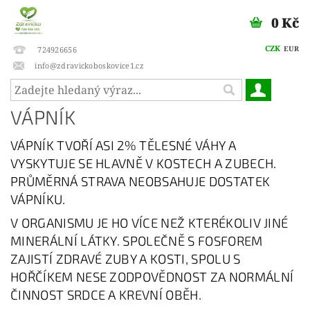
0 Kč
CZK
EUR
724926656
info@zdravickoboskovice1.cz
VÁPNÍK
VÁPNÍK TVOŘÍ ASI 2% TĚLESNÉ VÁHY A
VYSKYTUJE SE HLAVNĚ V KOSTECH A ZUBECH.
PRŮMĚRNÁ STRAVA NEOBSAHUJE DOSTATEK
VÁPNÍKU.
V ORGANISMU JE HO VÍCE NEŽ KTERÉKOLIV JINÉ
MINERÁLNÍ LÁTKY. SPOLEČNĚ S FOSFOREM
ZAJISTÍ ZDRAVÉ ZUBY A KOSTI, SPOLU S
HOŘČÍKEM NESE ZODPOVĚDNOST ZA NORMÁLNÍ
ČINNOST SRDCE A KREVNÍ OBĚH.