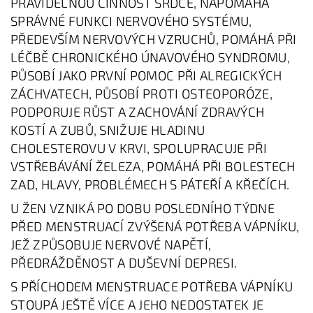
PRAVIDELNOU ČINNOST SRDCE, NAPOMÁHÁ
SPRÁVNÉ FUNKCI NERVOVÉHO SYSTÉMU,
PŘEDEVŠÍM NERVOVÝCH VZRUCHŮ, POMÁHÁ PŘI
LÉČBĚ CHRONICKÉHO ÚNAVOVÉHO SYNDROMU,
PŮSOBÍ JAKO PRVNÍ POMOC PŘI ALREGICKÝCH
ZÁCHVATECH, PŮSOBÍ PROTI OSTEOPORÓZE,
PODPORUJE RŮST A ZACHOVÁNÍ ZDRAVÝCH
KOSTÍ A ZUBŮ, SNIŽUJE HLADINU
CHOLESTEROVU V KRVI, SPOLUPRACUJE PŘI
VSTŘEBÁVÁNÍ ŽELEZA, POMÁHÁ PŘI BOLESTECH
ZAD, HLAVY, PROBLÉMECH S PÁTEŘÍ A KŘEČÍCH.
U ŽEN VZNIKÁ PO DOBU POSLEDNÍHO TÝDNE
PŘED MENSTRUACÍ ZVÝŠENÁ POTŘEBA VÁPNÍKU,
JEŽ ZPŮSOBUJE NERVOVÉ NAPĚTÍ,
PŘEDRÁŽDĚNOST A DUŠEVNÍ DEPRESI.
S PŘÍCHODEM MENSTRUACE POTŘEBA VÁPNÍKU
STOUPÁ JEŠTĚ VÍCE A JEHO NEDOSTATEK JE