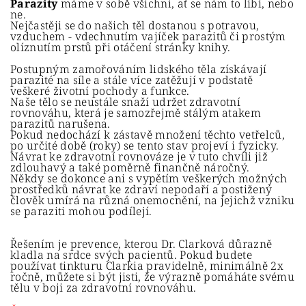
Parazity
máme v sobě všichni, ať se nám to líbí, nebo
ne.
Nejčastěji se do našich těl dostanou s potravou,
vzduchem - vdechnutím vajíček parazitů či prostým
olíznutím prstů při otáčení stránky knihy.
Postupným zamořováním lidského těla získávají
parazité na síle a stále více zatěžují v podstatě
veškeré životní pochody a funkce.
Naše tělo se neustále snaží udržet zdravotní
rovnováhu, která je samozřejmě stálým atakem
parazitů narušena.
Pokud nedochází k zástavě množení těchto vetřelců,
po určité době (roky) se tento stav projeví i fyzicky.
Návrat ke zdravotní rovnováze je v tuto chvíli již
zdlouhavý a také poměrně finančně náročný.
Někdy se dokonce ani s vypětím veškerých možných
prostředků návrat ke zdraví nepodaří a postižený
člověk umírá na různá onemocnění, na jejichž vzniku
se paraziti mohou podílejí.
Řešením je prevence, kterou Dr. Clarková důrazně
kladla na srdce svých pacientů. Pokud budete
používat tinkturu Clarkia pravidelně, minimálně 2x
ročně, můžete si být jisti, že výrazně pomáháte svému
tělu v boji za zdravotní rovnováhu.