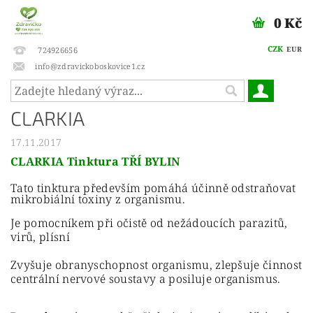
0 Kč
CZK
EUR
724926656
info@zdravickoboskovice1.cz
CLARKIA
17.11.2017
CLARKIA Tinktura TŘÍ BYLIN
Tato tinktura především pomáhá účinně odstraňovat
mikrobiální toxiny z organismu.
Je pomocníkem při očistě od nežádoucích parazitů,
virů, plísní
Zvyšuje obranyschopnost organismu, zlepšuje činnost
centrální nervové soustavy a posiluje organismus.