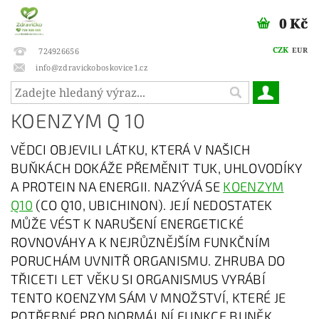
0 Kč
CZK
EUR
724926656
info@zdravickoboskovice1.cz
KOENZYM Q 10
VĚDCI OBJEVILI LÁTKU, KTERÁ V NAŠICH
BUŇKÁCH DOKÁŽE PŘEMĚNIT TUK, UHLOVODÍKY
A PROTEIN NA ENERGII. NAZÝVÁ SE
KOENZYM
Q10
(CO Q10, UBICHINON). JEJÍ NEDOSTATEK
MŮŽE VÉST K NARUŠENÍ ENERGETICKÉ
ROVNOVÁHY A K NEJRŮZNĚJŠÍM FUNKČNÍM
PORUCHÁM UVNITŘ ORGANISMU. ZHRUBA DO
TŘICETI LET VĚKU SI ORGANISMUS VYRÁBÍ
TENTO KOENZYM SÁM V MNOŽSTVÍ, KTERÉ JE
POTŘEBNÉ PRO NORMÁLNÍ FUNKCE BUNĚK.