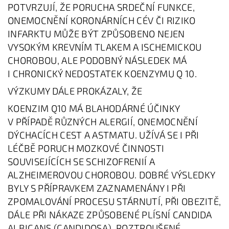
POTVRZUJÍ, ŽE PORUCHA SRDEČNÍ FUNKCE,
ONEMOCNĚNÍ KORONÁRNÍCH CÉV ČI RIZIKO
INFARKTU MŮŽE BÝT ZPŮSOBENO NEJEN
VYSOKÝM KREVNÍM TLAKEM A ISCHEMICKOU
CHOROBOU, ALE PODOBNÝ NÁSLEDEK MÁ
I CHRONICKÝ NEDOSTATEK KOENZYMU Q 10.
VÝZKUMY DÁLE PROKÁZALY, ŽE
KOENZIM Q10 MÁ BLAHODÁRNÉ ÚČINKY
V PŘÍPADĚ RŮZNÝCH ALERGIÍ, ONEMOCNĚNÍ
DÝCHACÍCH CEST A ASTMATU. UŽÍVÁ SE I PŘI
LÉČBĚ PORUCH MOZKOVÉ ČINNOSTI
SOUVISEJÍCÍCH SE SCHIZOFRENIÍ A
ALZHEIMEROVOU CHOROBOU. DOBRÉ VÝSLEDKY
BYLY S PŘÍPRAVKEM ZAZNAMENÁNY I PŘI
ZPOMALOVÁNÍ PROCESU STÁRNUTÍ, PŘI OBEZITĚ,
DÁLE PŘI NÁKAZE ZPŮSOBENÉ PLÍSNÍ CANDIDA
ALBICANS (CANDIDOSA), ROZTROUŠENÉ