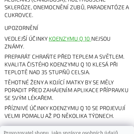
SKLERÓZE, ONEMOCNĚNÍ ZUBŮ, PARADENTÓZE A
CUKROVCE.
UPOZORNĚNÍ
VEDLEJŠÍ ÚČINKY
KOENZYMU Q 10
NEJSOU
ZNÁMY.
PREPARÁT CHRAŇTE PŘED TEPLEM A SVĚTLEM.
KVALITA ČISTÉHO KOENZYMU Q 10 KLESÁ PŘI
TEPLOTĚ NAD 35 STUPŇŮ CELSIA.
TĚHOTNÉ ŽENY A KOJÍCÍ MATKY BY SE MĚLY
PORADIT PŘED ZAHÁJENÍM APLIKACE PŘÍPRAVKU
SE SVÝM LÉKAŘEM.
PŘÍZNIVÉ ÚČINKY KOENZYMU Q 10 SE PROJEVUJÍ
VELMI POMALU AŽ PO NĚKOLIKA TÝDNECH.
Provozovatel shopu, jako správce osobních údajů