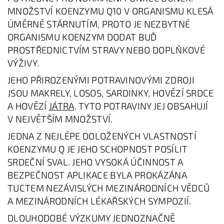
MNOŽSTVÍ KOENZYMU Q10 V ORGANISMU KLESÁ
ÚMĚRNĚ STÁRNUTÍM, PROTO JE NEZBYTNÉ
ORGANISMU KOENZYM DODAT BUĎ
PROSTŘEDNICTVÍM STRAVY NEBO DOPLŇKOVÉ
VÝŽIVY.
JEHO PŘIROZENÝMI POTRAVINOVÝMI ZDROJI
JSOU MAKRELY, LOSOS, SARDINKY, HOVĚZÍ SRDCE
A HOVĚZÍ
JÁTRA
. TYTO POTRAVINY JEJ OBSAHUJÍ
V NEJVĚTŠÍM MNOŽSTVÍ.
JEDNA Z NEJLÉPE DOLOŽENÝCH VLASTNOSTÍ
KOENZYMU Q JE JEHO SCHOPNOST POSÍLIT
SRDEČNÍ SVAL. JEHO VYSOKÁ ÚČINNOST A
BEZPEČNOST APLIKACE BYLA PROKÁZÁNA
TUCTEM NEZÁVISLÝCH MEZINÁRODNÍCH VĚDCŮ
A MEZINÁRODNÍCH LÉKAŘSKÝCH SYMPOZIÍ.
DLOUHODOBÉ VÝZKUMY JEDNOZNAČNĚ