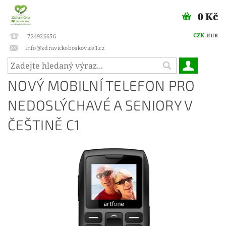
0 Kč
CZK
EUR
724926656
info@zdravickoboskovice1.cz
NOVÝ MOBILNÍ TELEFON PRO
NEDOSLÝCHAVÉ A SENIORY V
ČEŠTINĚ C1