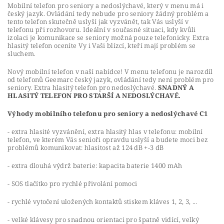
Mobilní telefon pro seniory a nedoslýchavé, který v menu má i
český jazyk. Ovládání tedy nebude pro seniory žádný problém a
tento telefon skutečně uslyší jak vyzvánět, tak Vás uslyší v
telefonu při rozhovoru. Ideální v současné situaci, kdy kvůli
izolaci je komunikace se seniory možná pouze telefonicky. Extra
hlasitý telefon oceníte Vy i Vaši blízcí, kteří mají problém se
sluchem.
Nový mobilní telefon v naší nabídce! V menu telefonu je narozdíl
od telefonů Geemarc český jazyk, ovládání tedy není problém pro
seniory. Extra hlasitý telefon pro nedoslýchavé.
SNADNÝ A
HLASITÝ TELEFON PRO STARŠÍ A NEDOSLÝCHAVÉ.
Výhody mobilního telefonu pro seniory a nedoslýchavé C1
- extra hlasité vyzvánění, extra hlasitý hlas v telefonu: mobilní
telefon, ve kterém Vás senioři opravdu uslyší a budete moci bez
problémů komunikovat: hlasitost až 124 dB +-3 dB
- extra dlouhá výdrž baterie: kapacita baterie 1400 mAh
- SOS tlačítko pro rychlé přivolání pomoci
- rychlé vytočení uložených kontaktů stiskem kláves 1, 2, 3, ...
- velké klávesy pro snadnou orientaci pro špatně vidící, velký