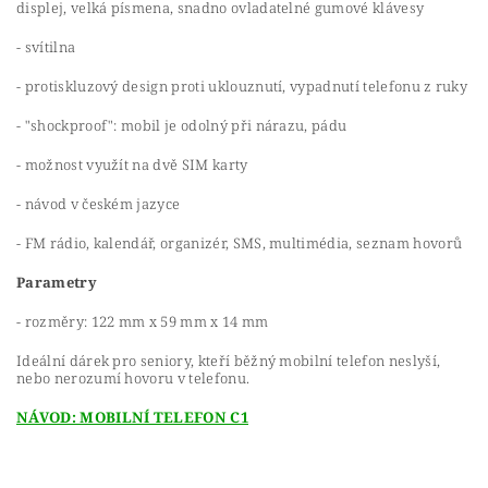
displej, velká písmena, snadno ovladatelné gumové klávesy
- svítilna
- protiskluzový design proti uklouznutí, vypadnutí telefonu z ruky
- "shockproof": mobil je odolný při nárazu, pádu
- možnost využít na dvě SIM karty
- návod v českém jazyce
- FM rádio, kalendář, organizér, SMS, multimédia, seznam hovorů
Parametry
- rozměry: 122 mm x 59 mm x 14 mm
Ideální dárek pro seniory, kteří běžný mobilní telefon neslyší,
nebo nerozumí hovoru v telefonu.
NÁVOD: MOBILNÍ TELEFON C1