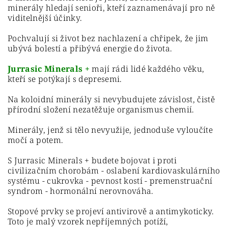
minerály hledají senioři, kteří zaznamenávají pro ně
viditelnější účinky.
Pochvalují si život bez nachlazení a chřipek, že jim
ubývá bolestí a přibývá energie do života.
Jurrasic Minerals +
mají rádi lidé každého věku,
kteří se potýkají s depresemi.
Na koloidní minerály si nevybudujete závislost, čistě
přírodní složení nezatěžuje organismus chemií.
Minerály, jenž si tělo nevyužije, jednoduše vyloučíte
močí a potem.
S Jurrasic Minerals + budete bojovat i proti
civilizačním chorobám - oslabení kardiovaskulárního
systému - cukrovka - pevnost kostí - premenstruační
syndrom - hormonální nerovnováha.
Stopové prvky se projeví antivirově a antimykoticky.
Toto je malý vzorek nepříjemných potíží,