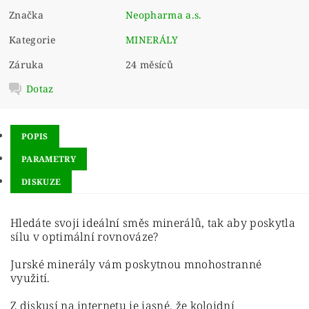
Značka
Neopharma a.s.
Kategorie
MINERÁLY
Záruka
24 měsíců
Dotaz
POPIS
PARAMETRY
DISKUZE
Hledáte svoji ideální směs minerálů, tak aby poskytla
sílu v optimální rovnováze?
Jurské minerály vám poskytnou mnohostranné
využití.
Z diskusí na internetu je jasné, že koloidní