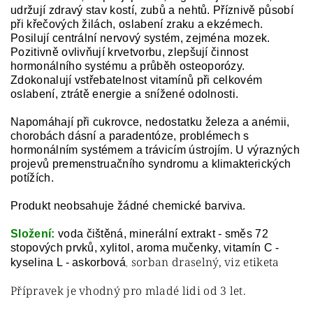
udržují zdravý stav kostí, zubů a nehtů. P
říznivě působí
při křečových žilách, oslabení zraku a ekzémech.
P
osilují centrální nervový systém, zejména mozek.
P
ozitivně ovlivňují krvetvorbu,
zlepšují činnost
hormonálního systému a
průběh osteoporózy.
Z
dokonalují vstřebatelnost vitamínů
při celkovém
oslabení, ztrátě energie a snížené odolnosti.
Napomáhají při cukrovce, nedostatku železa a anémii,
chorobách dásní a paradentóze,
problémech s
hormonálním systémem a trávicím ústrojím.
U výrazných
projevů premenstruačního syndromu a klimakterických
potížích.
Produkt neobsahuje
žádné
chemické barviva
.
Složení
:
voda čištěná
,
minerální
extrakt - směs 72
stopových prvků,
x
ylitol,
aroma
mučenky,
vitamín C -
sorban draselný, viz etiketa
kyselina
L - askorbová
,
Přípravek je vhodný
pro mladé lidi
od
3
let.