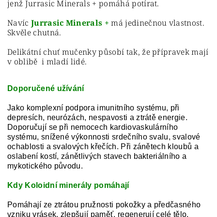
jenž Jurrasic Minerals + pomáhá potírat.
Navíc
Jurrasic Minerals +
má jedinečnou vlastnost.
Skvěle chutná.
Delikátní chuť mučenky působí tak, že přípravek mají
v oblibě i
mladí lidé
.
Doporučené užívání
Jako komplexní podpora imunitního systému, při
depresích, neurózách, nespavosti a ztrátě energie.
Doporučují se
při nemocech kardiovaskulárního
systému, snížené výkonnosti srdečního svalu,
svalové
ochablosti
a svalových křečích
. Při zánětech kloubů a
oslabení kostí,
zánětlivých stavech bakteriálního a
mykotického původu.
Kdy Koloidní minerály pomáhají
Pomáhají ze ztrátou
pružnosti pokožky a předčasného
vzniku vrásek,
zlepšují paměť,
regenerují celé tělo,