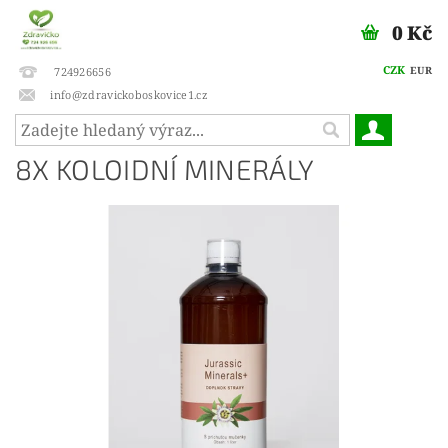
0 Kč
CZK
EUR
724926656
info@zdravickoboskovice1.cz
8X KOLOIDNÍ MINERÁLY