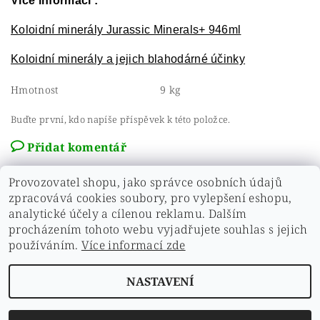
Více informací :
Koloidní minerály Jurassic Minerals+ 946ml
Koloidní minerály a jejich blahodárné účinky
Hmotnost
9 kg
Buďte první, kdo napíše příspěvek k této položce.
Přidat komentář
Provozovatel shopu, jako správce osobních údajů
zpracovává cookies soubory, pro vylepšení eshopu,
analytické účely a cílenou reklamu. Dalším
Zobrazit další hodnocení
procházením tohoto webu vyjadřujete souhlas s jejich
používáním.
Více informací zde
NASTAVENÍ
Upravit nastavení cookies
2026 ©
Zdravíčko
, všechna práva vyhrazena