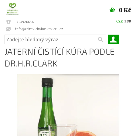
0 Kč
CZK
EUR
724926656
info@zdravickoboskovice1.cz
JATERNÍ ČISTÍCÍ KÚRA PODLE
DR.H.R.CLARK