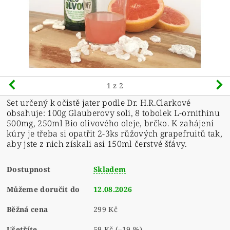
1
z 2
Set určený k očistě jater podle Dr. H.R.Clarkové
obsahuje: 100g Glauberovy soli, 8 tobolek L-ornithinu
500mg, 250ml Bio olivového oleje, brčko. K zahájení
kúry je třeba si opatřit 2-3ks růžových grapefruitů tak,
aby jste z nich získali asi 150ml čerstvé šťávy.
Dostupnost
Skladem
Můžeme doručit do
12.08.2026
Běžná cena
299 Kč
Ušetříte
59 Kč
(–19 %)