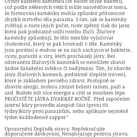
Uvnitř každého kaménku lze nalézt shluk bakterií,
což podle některých vědců může nasvědčovat tomu,
že formování kaménku mohla způsobit přítomnost
zbytků mrtvého těla parazita. S tím, jak se kaménky
zvětšují a roste jejich počet, roste zpětný tlak do jater,
která pak podstatně sníží tvorbu žluči. Žlučové
kaménky způsobují, že tělo nemůže vylučovat
cholesterol, který se pak hromadí v těle. Kaménky
jsou porézní a mohou se na nich zachycovat bakterie,
cysty, paraziti a viry, kteří procházejí játry. Bez
odstranění žlučových kaménků se nemůžete zbavit
žádné žaludeční infekce či nadýmání. Tím, že zbavíte
játra žlučových kamenů, podstatně zlepšíte trávení,
které je základem pevného zdraví. Postupně se
zbavíte alergií, mohou zmizet bolesti ramen, paží a
zad. Budete mít více energie a cítit se mnohem lépe.
PROČISTĚTE JÁTRA DVAKRÁT ROČNĚ. Před započetím
jaterní kúry proveďte alespoň část (první tři
týdny)kúry proti parazitům, nebo aplikujte nejméně
týden každodenně zapper."
Upozornění Doplněk stravy. Nepřekračujte
doporučené dávkování. Nenahrazuje pestrou stravu.