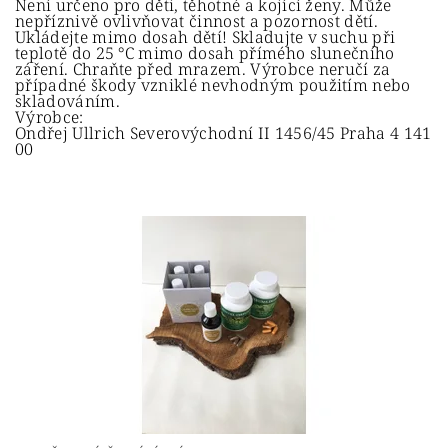
Není určeno pro děti, těhotné a kojící ženy. Může
nepříznivě ovlivňovat činnost a pozornost dětí.
Ukládejte mimo dosah dětí! Skladujte v suchu při
teplotě do 25 °C mimo dosah přímého slunečního
záření. Chraňte před mrazem. Výrobce neručí za
případné škody vzniklé nevhodným použitím nebo
skladováním.
Výrobce:
Ondřej Ullrich Severovýchodní II 1456/45 Praha 4 141
00