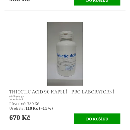
THIOCTIC ACID 90 KAPSLÍ - PRO LABORATORNÍ
ÚČELY
Původně:
780 Kč
Ušetříte
:
110 Kč (–14 %)
670 Kč