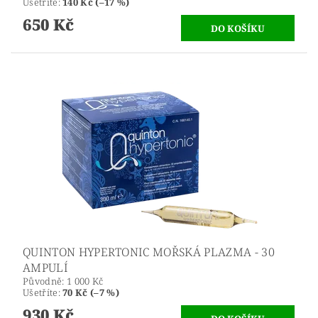
Ušetříte
:
140 Kč (–17 %)
650 Kč
QUINTON HYPERTONIC MOŘSKÁ PLAZMA - 30
AMPULÍ
Původně:
1 000 Kč
Ušetříte
:
70 Kč (–7 %)
930 Kč