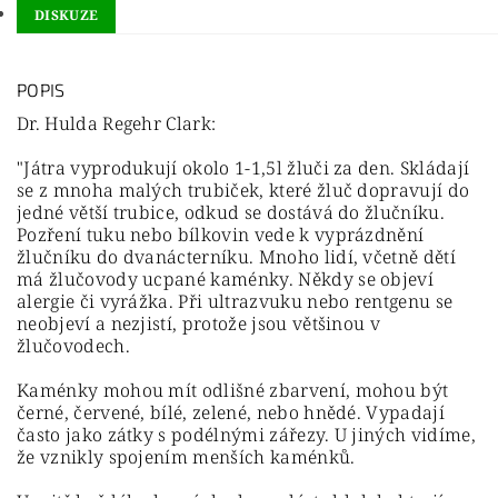
DISKUZE
POPIS
Dr. Hulda Regehr Clark:
"Játra vyprodukují okolo 1-1,5l žluči za den. Skládají
se z mnoha malých trubiček, které žluč dopravují do
jedné větší trubice, odkud se dostává do žlučníku.
Pozření tuku nebo bílkovin vede k vyprázdnění
žlučníku do dvanácterníku. Mnoho lidí, včetně dětí
má žlučovody ucpané kaménky. Někdy se objeví
alergie či vyrážka. Při ultrazvuku nebo rentgenu se
neobjeví a nezjistí, protože jsou většinou v
žlučovodech.
Kaménky mohou mít odlišné zbarvení, mohou být
černé, červené, bílé, zelené, nebo hnědé. Vypadají
často jako zátky s podélnými zářezy. U jiných vidíme,
že vznikly spojením menších kaménků.