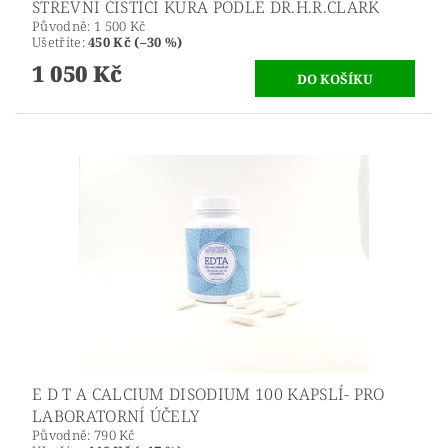
STŘEVNÍ ČISTÍCÍ KÚRA PODLE DR.H.R.CLARK
Původně:
1 500 Kč
Ušetříte
:
450 Kč (–30 %)
1 050 Kč
E D T A CALCIUM DISODIUM 100 KAPSLÍ- PRO
LABORATORNÍ ÚČELY
Původně:
790 Kč