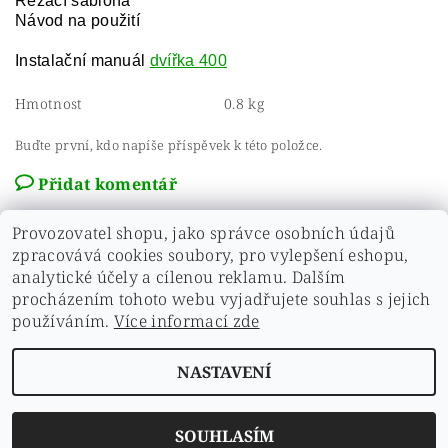
Řezací šablona
Návod na použití
Instalační manuál
dvířka 400
Hmotnost
0.8 kg
Buďte první, kdo napíše příspěvek k této položce.
Přidat komentář
Provozovatel shopu, jako správce osobních údajů
zpracovává cookies soubory, pro vylepšení eshopu,
analytické účely a cílenou reklamu. Dalším
Zobrazit další hodnocení
procházením tohoto webu vyjadřujete souhlas s jejich
používáním.
Více informací zde
NASTAVENÍ
Upravit nastavení cookies
2026 ©
Zdravíčko
, všechna práva vyhrazena
Vytvořil Shoptet
SOUHLASÍM