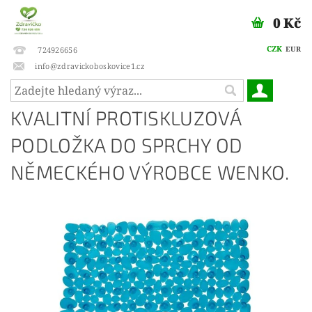
0 Kč
CZK
EUR
724926656
info@zdravickoboskovice1.cz
KVALITNÍ PROTISKLUZOVÁ
PODLOŽKA DO SPRCHY OD
NĚMECKÉHO VÝROBCE WENKO.