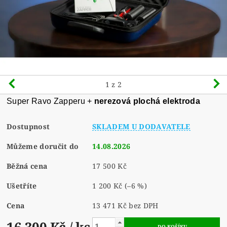
1
z 2
Super Ravo Zapperu +
nerezová plochá elektroda
Dostupnost
SKLADEM U DODAVATELE
Můžeme doručit do
14.08.2026
Běžná cena
17 500 Kč
Ušetříte
1 200 Kč
(–6 %)
Cena
13 471 Kč bez DPH
16 300 Kč
/ ks