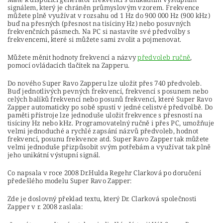
signálem, který je chráněn průmyslovým vzorem. Frekvence
můžete plně využívat v rozsahu od 1 Hz do 900 000 Hz (900 kHz)
buď na přesných (přesnost na tisíciny Hz) nebo posuvných
frekvenčních pásmech. Na PC si nastavíte své předvolby s
frekvencemi, které si můžete sami zvolit a pojmenovat.
Můžete měnit hodnoty frekvencí a názvy
předvoleb ručně
,
pomocí ovládacích tlačítek na Zapperu.
Do nového Super Ravo Zapperu lze uložit přes 740 předvoleb.
Buď jednotlivých pevných frekvencí, frekvencí s posunem nebo
celých balíků frekvencí nebo posunů frekvencí, které Super Ravo
Zapper automaticky po sobě spustí v jedné celistvé předvolbě. Do
paměti přístroje lze jednoduše uložit frekvence s přesností na
tisíciny Hz nebo kHz.
Programovatelný ručně i přes PC
, umožňuje
velmi jednoduché a rychlé zapsání názvů předvoleb, hodnot
frekvencí, posunu frekvence atd. Super Ravo Zapper tak můžete
velmi jednoduše přizpůsobit svým potřebám a využívat tak plně
jeho unikátní výstupní signál.
Co napsala v roce 2008 Dr.Hulda Regehr Clarková po doručení
předešlého modelu Super Ravo Zapper:
Zde je doslovný překlad textu, který Dr. Clarková společnosti
Zapper v r. 2008 zaslala: