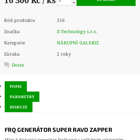
Kód produktu
156
Značka
Z-Technology s.r.o.
Kategorie
NÁKUPNÍ GALERIE
Záruka
2 roky
Dotaz
POPIS
PARAMETRY
DISKUZE
FRQ GENERÁTOR SUPER RAVO ZAPPER
Máte k dispozici generátor frekvencí s unikátním výstupním