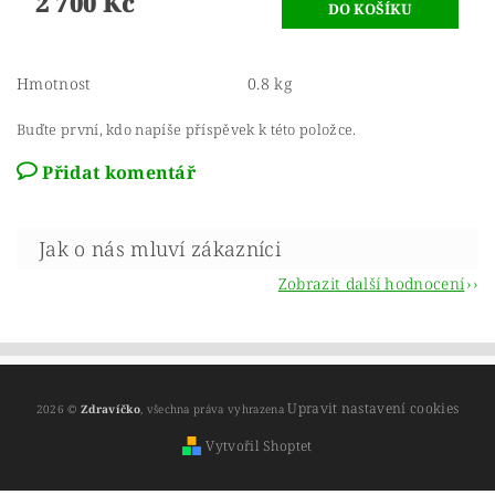
2 700 Kč
Hmotnost
0.8 kg
Buďte první, kdo napíše příspěvek k této položce.
Přidat komentář
Zobrazit další hodnocení
Upravit nastavení cookies
2026 ©
Zdravíčko
, všechna práva vyhrazena
Vytvořil Shoptet