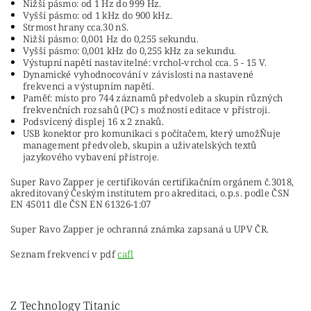
Nižší pásmo: od 1 Hz do 999 Hz.
Vyšší pásmo: od 1 kHz do 900 kHz.
Strmost hrany cca.30 nS.
Nižší pásmo: 0,001 Hz do 0,255 sekundu.
Vyšší pásmo: 0,001 kHz do 0,255 kHz za sekundu.
Výstupní napětí nastavitelné: vrchol-vrchol cca. 5 - 15 V.
Dynamické vyhodnocování v závislosti na nastavené
frekvenci a výstupním napětí.
Paměť: místo pro 744 záznamů předvoleb a skupin různých
frekvenčních rozsahů (PC) s možností editace v přístroji.
Podsvícený displej 16 x 2 znaků.
USB konektor pro komunikaci s počítačem, který umožŇuje
management předvoleb, skupin a uživatelských textů
jazykového vybavení přístroje.
Super Ravo Zapper je certifikován certifikačním orgánem č.3018,
akreditovaný Českým institutem pro akreditaci, o.p.s. podle ČSN
EN 45011 dle ČSN EN 61326-1:07
Super Ravo Zapper je ochranná známka zapsaná u UPV ČR.
Seznam frekvencí v pdf
cafl
Z Technology Titanic