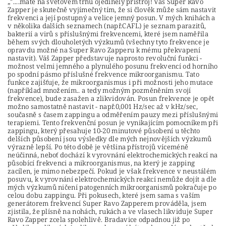
"....máte na světovém trhu ojedinělý přístroj! Váš Super Ravo
Zapper je skutečně vyjímečný tím, že si člověk může sám nastavit
frekvenci a její postupný a velice jemný posun. V mých knihách a
v několika dalších seznamech (např.CAFL) je seznam parazitů,
bakterií a virů s příslušnými frekvencemi, které jsem naměřila
během svých dlouholetých výzkumů (všechny tyto frekvence je
opravdu možné na Super Ravo Zapperu k mému překvapení
nastavit). Váš Zapper představuje naprosto revoluční funkci -
možnost velmi jemného a plynulého posunu frekvencí od horního
po spodní pásmo příslušné frekvence mikroorganismu. Tato
funkce zajišťuje, že mikroorganismus i při možnosti jeho mutace
(například množením.. a tedy možným pozměněním svojí
frekvence), bude zasažen a zlikvidován. Posun frekvence je opět
možno samostatně nastavit - např.0,001 Hz/sec až v kHz/sec,
současně s časem zappingu a odměřením pauzy mezi příslušnými
terapiemi. Tento frekvenční posun je vynikajícím pomocníkem při
zappingu, který přesahuje 10-20 minutové působení u těchto
delších působení jsou výsledky dle mých nejnovějších výzkumů
výrazně lepší. Po této době je většina přístrojů víceméně
neúčinná, neboť dochází k vyrovnání elektrochemických reakcí na
působící frekvenci a mikroorganismus, na který je zapping
zacílen, je mimo nebezpečí. Pokud je však frekvence v neustálém
posuvu, k vyrovnání elektrochemických reakcí nemůže dojít a dle
mých výzkumů ničení patogenních mikroorganismů pokračuje po
celou dobu zappingu. Při pokusech, které jsem sama s vaším
generátorem frekvencí Super Ravo Zapperem prováděla, jsem
zjistila, že plísně na nohách, rukách a ve vlasech likviduje Super
Ravo Zapper zcela spolehlivě. Bradavice odpadnou již po