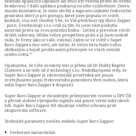
několika aplikacích (aplikace ale musí být vedena přímo do středu
bradavice). I další aplikace poukazují na jeho vyjímečnost. Znovu
musím konstatovat, že máte skvělý a naprosto unikátní frekvenční
generátor, který je pro postupy, které jsem popsala ve svých
knihách, více než vhodný. Víte, že Váš předchozí typ (Ravo Zapper
- pozn. Z-technology s.r.o.) stál za tím, že jsem vám poskytla
autorská práva na svou poslední knihu - Léčení a prevence všech
druhů rakoviny. Děláte velice prospěšnou práci a já jsem osobně
ráda, že firmy jako je vaše, existují. Zatím se ve světě o Super
Ravo Zapperu moc neví, ale tuším, že velice brzy bude velice
oblíbeným a hojně prodávaným přístrojem ve všech zemích
celého světa."
Opakujeme, že výše uvedený text je přímo od Dr. Huldy Regehr
Clarkové a ne tedy od Z-technology s.r.o. Nedeklarujeme tedy, že
Super Ravo Zapper je zdravotnický prostředek ale pouze
zveřejňujeme popis frekvenčního generátoru třetí osobou, která
měla Super Ravo Zapper k dispozici.
Super Ravo Zapper je chráněným průmyslovým vzorem u ÚPV ČR
a přesné složení výstupního signálu zná pouze velmi úzký okruh
lidí. Super Ravo Zapper též obsahuje vnitřní ochranu proti
zkopírování software.
Technické parametry nového modelu Super Ravo Zapper:
Frekvence nastavitelná: