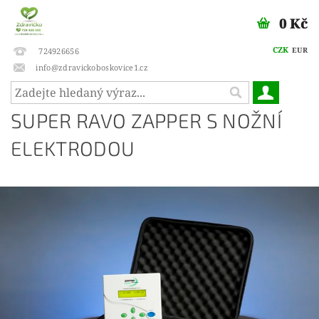
0 Kč
CZK
EUR
724926656
info@zdravickoboskovice1.cz
SUPER RAVO ZAPPER S NOŽNÍ
ELEKTRODOU