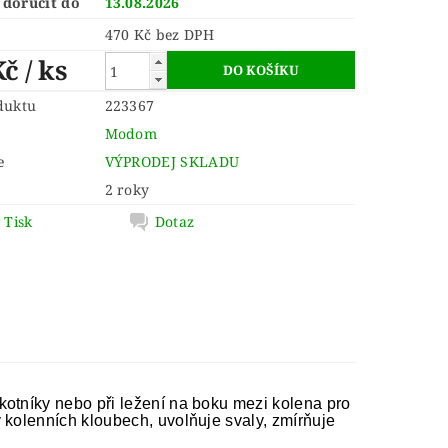
doručit do
13.08.2026
470 Kč bez DPH
Kč
/ ks
duktu
223367
Modom
e
VÝPRODEJ SKLADU
2 roky
Tisk
Dotaz
kotníky nebo při ležení na boku mezi kolena pro
 kolenních kloubech, uvolňuje svaly, zmírňuje