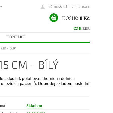
|
cz
PŘIHLÁŠENÍ
REGISTRACE
KOŠÍK:
0 Kč
CZK
EUR
KONTAKT
 cm - bílý
5 CM - BÍLÝ
lec slouží k
polohování horních i dolních
 u ležících pacientů.
Doprodej skladem poslední
ost
Skladem