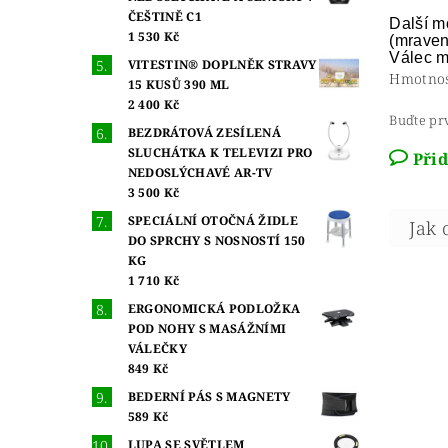
ČEŠTINĚ C1
Další mo
1 530 Kč
(mraven
Válec m
VITESTIN® DOPLNĚK STRAVY
Hmotno
15 KUSŮ 390 ML
2 400 Kč
Buďte prv
BEZDRÁTOVÁ ZESÍLENÁ
SLUCHÁTKA K TELEVIZI PRO
Při
NEDOSLÝCHAVÉ AR-TV
3 500 Kč
SPECIÁLNÍ OTOČNÁ ŽIDLE
DO SPRCHY S NOSNOSTÍ 150
KG
1 710 Kč
ERGONOMICKÁ PODLOŽKA
POD NOHY S MASÁŽNÍMI
VÁLEČKY
849 Kč
BEDERNÍ PÁS S MAGNETY
589 Kč
LUPA SE SVĚTLEM