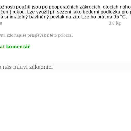
žnosti použití jsou po pooperačních zákrocích, otocích nohou,
čení) rukou. Lze využít při sezení jako bederní podložku pro
á snímatelný bavlněný povlak na zip. Lze ho prát na 95 °C.
st
0.8 kg
ní, kdo napíše příspěvek k této položce.
dat komentář