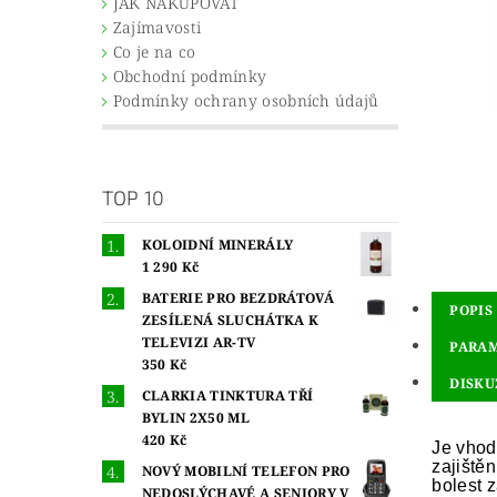
JAK NAKUPOVAT
Zajímavosti
Co je na co
Obchodní podmínky
Podmínky ochrany osobních údajů
TOP 10
KOLOIDNÍ MINERÁLY
1 290 Kč
BATERIE PRO BEZDRÁTOVÁ
POPIS
ZESÍLENÁ SLUCHÁTKA K
TELEVIZI AR-TV
PARA
350 Kč
DISKU
CLARKIA TINKTURA TŘÍ
BYLIN 2X50 ML
420 Kč
Je vhod
zajiště
NOVÝ MOBILNÍ TELEFON PRO
bolest z
NEDOSLÝCHAVÉ A SENIORY V