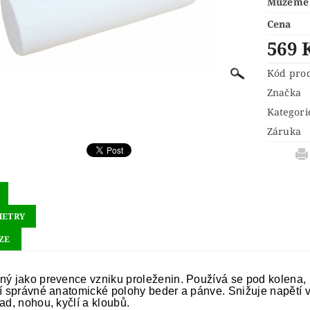
Můžeme 
Cena
569 
Kód pro
Značka
Kategori
Záruka
METRY
ZE
ný jako prevence vzniku proleženin. Používá se pod kolena, 
ní správné anatomické polohy beder a pánve. Snižuje napětí v
ad, nohou, kyčlí a kloubů.