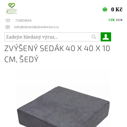
0 Kč
CZK
EUR
724926656
info@zdravickoboskovice1.cz
ZVÝŠENÝ SEDÁK 40 X 40 X 10
CM, ŠEDÝ