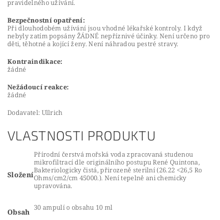
pravidelného užívání.
Bezpečnostní opatření:
Při dlouhodobém užívání jsou vhodné lékařské kontroly. I když
nebyly zatím popsány ŽÁDNÉ nepříznivé účinky. Není určeno pro
děti, těhotné a kojící ženy. Není náhradou pestré stravy.
Kontraindikace:
žádné
Nežádoucí reakce:
žádné
Dodavatel: Ullrich
VLASTNOSTI PRODUKTU
Přírodní čerstvá mořská voda zpracovaná studenou
mikrofiltrací dle originálního postupu René Quintona,
Bakteriologicky čistá, přirozeně sterilní (26.22 <26,5 Ro
Složení
Ohms/cm2/cm 45000.). Není tepelně ani chemicky
upravována.
30 ampulí o obsahu 10 ml
Obsah