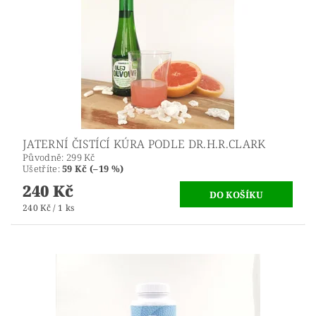
JATERNÍ ČISTÍCÍ KÚRA PODLE DR.H.R.CLARK
Původně:
299 Kč
Ušetříte
:
59 Kč (–19 %)
240 Kč
240 Kč / 1 ks