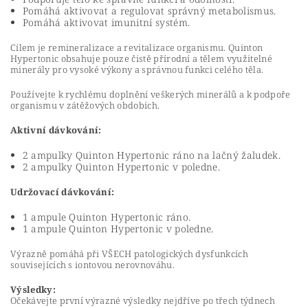
Pomáhá aktivovat a regulovat správný metabolismus.
Pomáhá aktivovat imunitní systém.
Cílem je remineralizace a revitalizace organismu. Quinton
Hypertonic obsahuje pouze čistě přírodní a tělem využitelné
minerály pro vysoké výkony a správnou funkci celého těla.
Používejte k rychlému doplnění veškerých minerálů a k podpoře
organismu v zátěžových obdobích.
Aktivní dávkování:
2 ampulky Quinton Hypertonic ráno na lačný žaludek.
2 ampulky Quinton Hypertonic v poledne.
Udržovací dávkování:
1 ampule Quinton Hypertonic ráno.
1 ampule Quinton Hypertonic v poledne.
Výrazně pomáhá při VŠECH patologických dysfunkcích
souvisejících s iontovou nerovnováhu.
Výsledky:
Očekávejte první výrazné výsledky nejdříve po třech týdnech