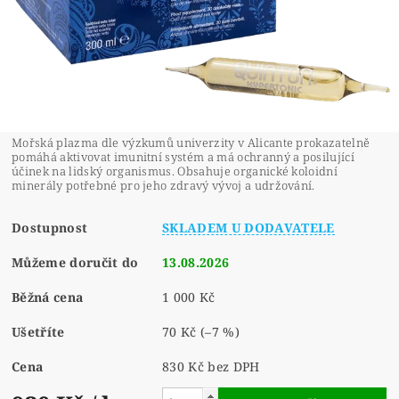
Mořská plazma dle výzkumů univerzity v Alicante prokazatelně
pomáhá aktivovat imunitní systém a má ochranný a posilující
účinek na lidský organismus. Obsahuje organické koloidní
minerály potřebné pro jeho zdravý vývoj a udržování.
Dostupnost
SKLADEM U DODAVATELE
Můžeme doručit do
13.08.2026
Běžná cena
1 000 Kč
Ušetříte
70 Kč
(–7 %)
Cena
830 Kč bez DPH