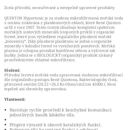
Zcela přírodní, neozařované a netepelně upravené produkty.
QUINTON Hypertonic je za studena mikrofiltrovaná mořská voda
z oceánu získávána z planktonových oblastí, které René Quinton
určil v roce 1907. Tento roztok obsahuje kompletní spektrum
mořských iontových minerálů (stopových prvků) v organické
formě, které jsou výsledkem regulačního působení mořské
„biocenózy“. Díky působení planktonu se jedná o organické
minerály v koloidní formě ve vyvážených poměrech. Mořská
plazma je schopna pronikat buněčnou stěnou a vyživovat tak
buňky. Jedná se o BIOLOGICKÝ (organický) produkt získaný
prostřednictvím chladné mikrofiltrace.
Složení:
Přírodní čerstvá mořská voda zpracovaná studenou mikrofiltrací
dle originálního postupu René Quintona, Bakteriologicky čistá,
přirozeně sterilní (26.22 <26,5 Ro Ohms/cm2/cm 45000.). Není
tepelně ani chemicky upravována.
Vlastnosti:
Nastoluje rychle prostředí k bezchybné komunikaci
jednotlivých buněk lidského těla.
Přispívá výrazně k obnově katalických funkcí.
Podporuje tělo ke správné funkci a odolnosti.