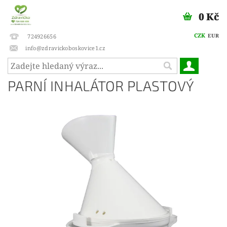
0 Kč
CZK
EUR
724926656
info@zdravickoboskovice1.cz
PARNÍ INHALÁTOR PLASTOVÝ