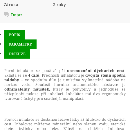
Záruka
2 roky
Dotaz
POPIS
PARAMETRY
DISKUZE
Parní inhalátor se používá při
onemocnění dýchacích cest
.
Skládá se ze
4 dílů
. Předností inhalátoru je
dvojitá stěna spodní
nádoby
– ve spodním dílu je umístěna vyjímatelná nádoba na
horkou vodu. Součástí horního anatomického nástavce je
odnímatelný náustek
, který je pohyblivý a jednoduše se
přizpůsobí poloze při inhalaci. Inhalátor má dva ergonomicky
tvarované úchyty pro snadnější manipulaci.
Pomocí inhalace se dostanou léčivé látky až hluboko do dýchacích
cest. Inhalovat můžeme minerální nebo slanou vodu, éterické
oleje, bylinky nebo léky. Záleží na obtížích. Inhalovat